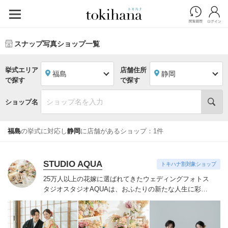
スナップ写真ショップ一覧
挙式エリア
店舗住所
福島
静岡
で探す
で探す
ショップ名
福島
の挙式に対応し
静岡
に店舗があるショップ：1件
STUDIO AQUA
トキハナ割対象ショップ
25万人以上の花嫁に選ばれてきたウェディングフォトス
タジオ
スタジオAQUAは、おふたりの新たな人生に彩り
を添える“最高のウェディングフォト”のお手伝いをさせ
ていただきます。
1枚の写真のチカラを信じて