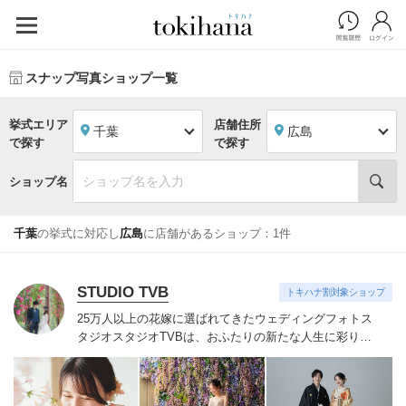
スナップ写真ショップ一覧
挙式エリア
店舗住所
千葉
広島
で探す
で探す
ショップ名
千葉
の挙式に対応し
広島
に店舗があるショップ：1件
STUDIO TVB
トキハナ割対象ショップ
25万人以上の花嫁に選ばれてきたウェディングフォトス
タジオ
スタジオTVBは、おふたりの新たな人生に彩りを
添える“最高のウェディングフォト”のお手伝いをさせて
いただきます。
1枚の写真のチカラを信じて