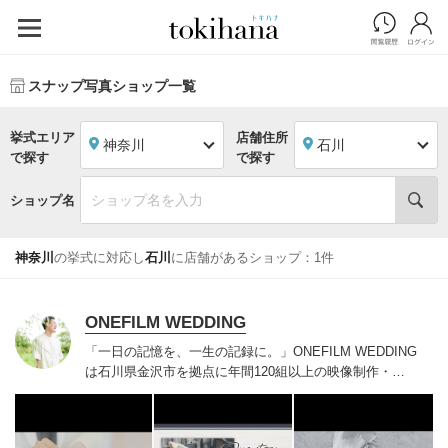
スナップ写真ショップ一覧
挙式エリア
店舗住所
神奈川
石川
で探す
で探す
ショップ名
神奈川
の挙式に対応し
石川
に店舗があるショップ：1件
ONEFILM WEDDING
「一日の記憶を、一生の記録に。」
ONEFILM WEDDING
は石川県金沢市を拠点に年間120組以上の映像制作・写
真撮影をしております。