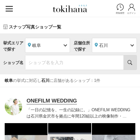
スナップ写真ショップ一覧
挙式エリア
店舗住所
岐阜
石川
で探す
で探す
ショップ名
岐阜
の挙式に対応し
石川
に店舗があるショップ：1件
ONEFILM WEDDING
「一日の記憶を、一生の記録に。」
ONEFILM WEDDING
は石川県金沢市を拠点に年間120組以上の映像制作・写
真撮影をしております。