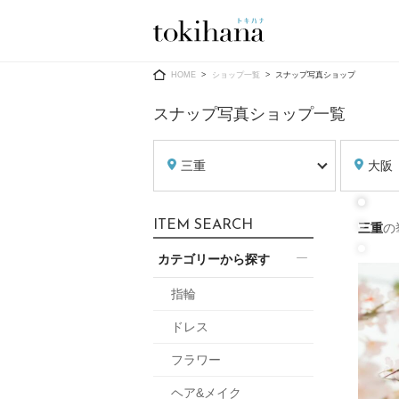
Ring
Dress
HOME
ショップ一覧
スナップ写真ショップ
スナップ写真ショップ一覧
三重
大阪
婚約指輪
ウエディン
ITEM SEARCH
三重
の
ウエディン
結婚指輪
送）
カテゴリーから探す
すべてのアイテム
カラードレ
指輪ショップ一覧
指輪
カラードレ
ドレス
和装
メンズ
フラワー
メンズ
（メー
ヘア&メイク