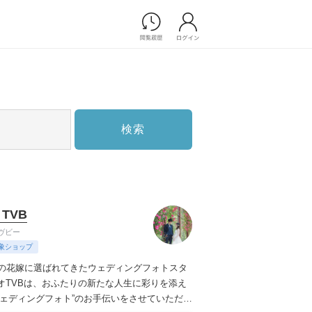
Photograph
フォトウエディング
前撮り/後撮り
家族フォト/ペット撮影
検索
スナップ写真
フォトウエディング/前撮りショ
ップ一覧
スナップ写真ショップ一覧
プ一覧
 TVB
ョップ一覧
ヴビー
Movie
象ショップ
演出映像
上の花嫁に選ばれてきたウェディングフォトスタ
記録映像
オTVBは、おふたりの新たな人生に彩りを添え
ウェディングフォト”のお手伝いをさせていただき
すべてのアイテム