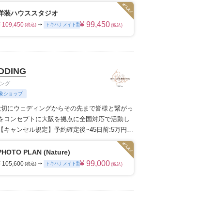
の写真のチカラを信じて
ムービーショップ一覧
洋装ハウススタジオ
¥ 99,450
¥ 109,450
トキハナメイト割
(税込)
(税込)
DDING
ィング
象ショップ
を大切にウェディングからその先まで
皆様と繋がっ
をコンセプトに
大阪を拠点に全国対応で活動し
【キャンセル規定】
予約確定後~45日前:5万円
相殺)
44日前~15日前:プラン料金の50%
14日前
ラン料金の80%
3日前~当日:プラン料金の100%
PHOTO PLAN (Nature)
¥ 99,000
¥ 105,600
トキハナメイト割
(税込)
(税込)