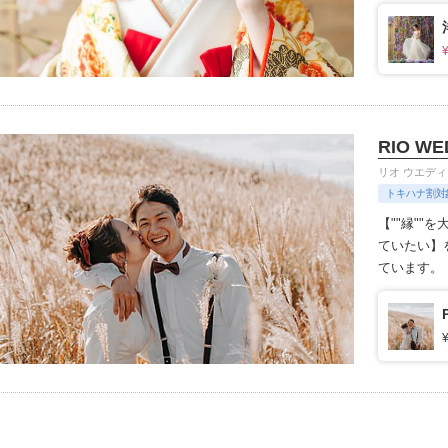
ます。
1枚
イテム
ップ一覧
RIO WE
リオ ウエデ
トキハナ割対
【""縁""
ていたい】
ています。
(申込金にて
~4日前:プ