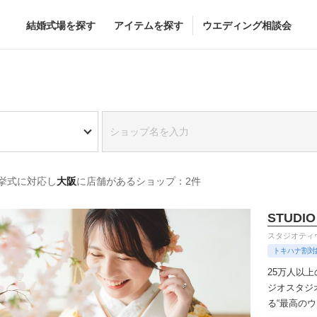
結婚式場を探す
アイテムを探す
ウエディング相談会
Flower
Beauty
グドレス
ブーケ
ヘア&メイク
挙式に対応し
大阪
に店舗があるショップ：2件
グドレス
（メーカー直
会場装花
ブライダルエステ
すべてのアイテム
ヘア&メイクショッ
STUDIO
ス
フラワーショップ一覧
ブライダルエステシ
スタジオティ
ス
（メーカー直送）
トキハナ割対
25万人以
ジオ
スタジ
る“最高の
カー直送）