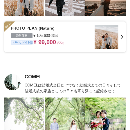
PHOTO PLAN (Nature)
¥ 105,600
通常価格
(税込)
¥ 99,000
トキハナメイト割
(税込)
COMEL
COMELは結婚式当日だけでなく結婚式までの日々
そして
結婚式後の家族としての日々も寄り添って記録させてい
ただきます
温もりのある一生モノの映像を将来に残した
い方は是非！