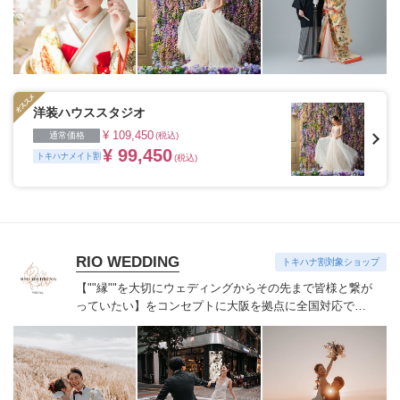
洋装ハウススタジオ
¥ 109,450
通常価格
(税込)
¥ 99,450
トキハナメイト割
(税込)
RIO WEDDING
トキハナ割対象ショップ
【""縁""を大切にウェディングからその先まで
皆様と繋が
っていたい】をコンセプトに
大阪を拠点に全国対応で活
動しています。
【キャンセル規定】
予約確定後~45日前:5
万円 (申込金にて相殺)
44日前~15日前:プラン料金の
50%
14日前~4日前:プラン料金の80%
3日前~当日:プラン
料金の100%