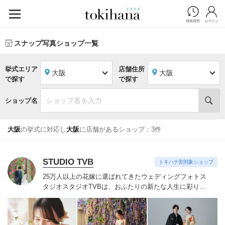
スナップ写真ショップ一覧
挙式エリア
店舗住所
大阪
大阪
で探す
で探す
ショップ名
大阪
の挙式に対応し
大阪
に店舗があるショップ：3件
STUDIO TVB
トキハナ割対象ショップ
25万人以上の花嫁に選ばれてきたウェディングフォトス
タジオ
スタジオTVBは、おふたりの新たな人生に彩りを
添える“最高のウェディングフォト”のお手伝いをさせて
いただきます。
1枚の写真のチカラを信じて