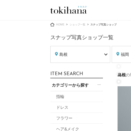
Ring
Dress
HOME
ショップ一覧
スナップ写真ショップ
スナップ写真ショップ一覧
島根
福岡
婚約指輪
ウエディン
ITEM SEARCH
島根
の
ウエディン
結婚指輪
送）
カテゴリーから探す
すべてのアイテム
カラードレ
指輪ショップ一覧
指輪
カラードレ
ドレス
和装
メンズ
フラワー
メンズ
（メー
ヘア&メイク