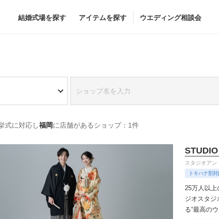
結婚式場を探す
アイテムを探す
ウエディング相談会
Flower
Beauty
グドレス
ブーケ
ヘア&メイク
挙式に対応し
福岡
に店舗があるショップ：1件
グドレス
（メーカー直
会場装花
ブライダルエステ
すべてのアイテム
ヘア&メイクショッ
STUDIO
ス
フラワーショップ一覧
ブライダルエステシ
スタジオアン
ス
（メーカー直送）
トキハナ割対
25万人以
ジオ
スタジ
る“最高の
カー直送）