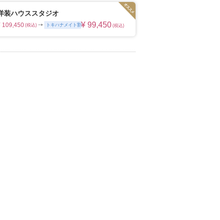
の写真のチカラを信じて
ムービーショップ一覧
洋装ハウススタジオ
¥ 99,450
¥ 109,450
トキハナメイト割
(税込)
(税込)