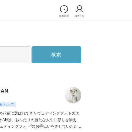
Photograph
フォトウエディング
前撮り/後撮り
家族フォト/ペット撮影
検索
スナップ写真
フォトウエディング/前撮りショ
ップ一覧
スナップ写真ショップ一覧
プ一覧
 AN
ョップ一覧
Movie
象ショップ
演出映像
上の花嫁に選ばれてきたウェディングフォトスタ
記録映像
オANは、おふたりの新たな人生に彩りを添え
ウェディングフォト”のお手伝いをさせていただき
すべてのアイテム