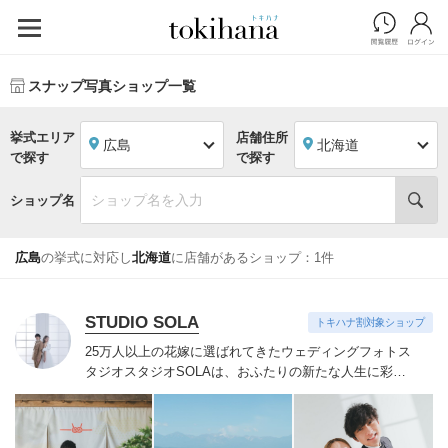
スナップ写真ショップ一覧
挙式エリア
店舗住所
広島
北海道
で探す
で探す
ショップ名
広島
の挙式に対応し
北海道
に店舗があるショップ：1件
STUDIO SOLA
トキハナ割対象ショップ
25万人以上の花嫁に選ばれてきたウェディングフォトス
タジオ
スタジオSOLAは、おふたりの新たな人生に彩り
を添える“最高のウェディングフォト”のお手伝いをさせ
ていただきます。
1枚の写真のチカラを信じて