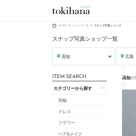
Ring
Dress
HOME
ショップ一覧
スナップ写真ショップ
スナップ写真ショップ一覧
高知
広島
婚約指輪
ウエディン
ITEM SEARCH
高知
の
ウエディン
結婚指輪
送）
カテゴリーから探す
すべてのアイテム
カラードレ
指輪ショップ一覧
指輪
カラードレ
ドレス
和装
メンズ
フラワー
メンズ
（メー
ヘア&メイク