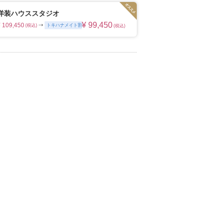
の写真のチカラを信じて
ムービーショップ一覧
洋装ハウススタジオ
¥ 99,450
¥ 109,450
トキハナメイト割
(税込)
(税込)