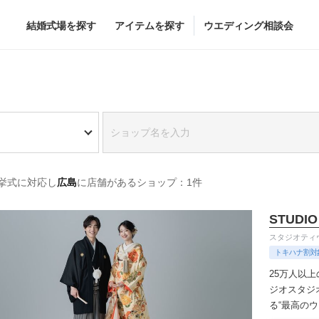
結婚式場を探す
アイテムを探す
ウエディング相談会
Flower
Beauty
グドレス
ブーケ
ヘア&メイク
挙式に対応し
広島
に店舗があるショップ：1件
グドレス
（メーカー直
会場装花
ブライダルエステ
すべてのアイテム
ヘア&メイクショッ
STUDIO
ス
フラワーショップ一覧
ブライダルエステシ
スタジオティ
ス
（メーカー直送）
トキハナ割対
25万人以
ジオ
スタジ
る“最高の
カー直送）