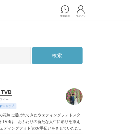
Photograph
フォトウエディング
前撮り/後撮り
家族フォト/ペット撮影
検索
スナップ写真
フォトウエディング/前撮りショ
ップ一覧
スナップ写真ショップ一覧
プ一覧
 TVB
ョップ一覧
ヴビー
Movie
象ショップ
演出映像
上の花嫁に選ばれてきたウェディングフォトスタ
記録映像
オTVBは、おふたりの新たな人生に彩りを添え
ウェディングフォト”のお手伝いをさせていただき
すべてのアイテム