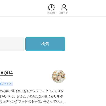
Photograph
フォトウエディング
前撮り/後撮り
家族フォト/ペット撮影
検索
スナップ写真
フォトウエディング/前撮りショ
ップ一覧
スナップ写真ショップ一覧
プ一覧
 AQUA
ョップ一覧
ア
Movie
象ショップ
演出映像
上の花嫁に選ばれてきたウェディングフォトスタ
記録映像
オAQUAは、おふたりの新たな人生に彩りを添
のウェディングフォト”のお手伝いをさせていただ
すべてのアイテム