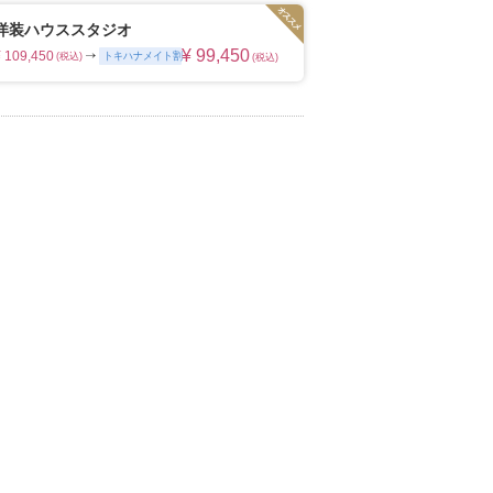
枚の写真のチカラを信じて
ムービーショップ一覧
洋装ハウススタジオ
¥ 99,450
¥ 109,450
トキハナメイト割
(税込)
(税込)