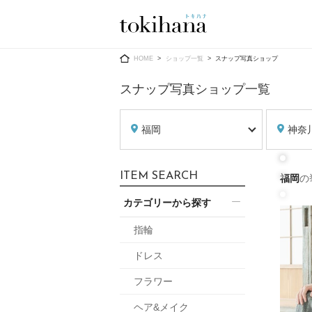
Ring
Dress
HOME
ショップ一覧
スナップ写真ショップ
スナップ写真ショップ一覧
福岡
神奈
婚約指輪
ウエディン
ITEM SEARCH
福岡
の
ウエディン
結婚指輪
送）
カテゴリーから探す
すべてのアイテム
カラードレ
指輪ショップ一覧
指輪
カラードレ
ドレス
和装
メンズ
フラワー
メンズ
（メー
ヘア&メイク