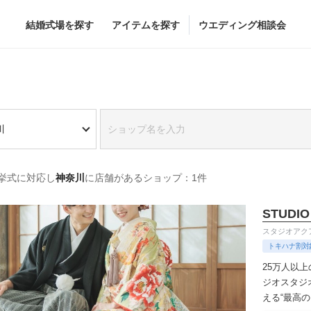
結婚式場を探す
アイテムを探す
ウエディング相談会
Flower
Beauty
川
グドレス
ブーケ
ヘア&メイク
挙式に対応し
神奈川
に店舗があるショップ：1件
グドレス
（メーカー直
会場装花
ブライダルエステ
すべてのアイテム
ヘア&メイクショッ
STUDIO
ス
フラワーショップ一覧
ブライダルエステシ
スタジオアク
ス
（メーカー直送）
トキハナ割対
25万人以
ジオ
スタジ
える“最高
カー直送）