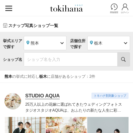
スナップ写真ショップ一覧
挙式エリア
店舗住所
熊本
栃木
で探す
で探す
ショップ名
熊本
の挙式に対応し
栃木
に店舗があるショップ：2件
STUDIO AQUA
トキハナ割対象ショップ
25万人以上の花嫁に選ばれてきたウェディングフォトス
タジオ
スタジオAQUAは、おふたりの新たな人生に彩り
を添える“最高のウェディングフォト”のお手伝いをさせ
ていただきます。
1枚の写真のチカラを信じて