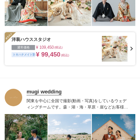
洋装ハウススタジオ
¥ 109,450
通常価格
(税込)
¥ 99,450
トキハナメイト割
(税込)
mugi wedding
関東を中心に全国で撮影(動画・写真)をしているウェデ
ィングチームです。
森・湖・海・草原・崖などお客様が
撮影したい
ロケーションにて私たちが出張撮影をいたし
ます。
お2人だけのコンセプトを余すことなく動画・写真
で表現し、オーダーメイドの作品をお届けいたします。
「色褪せない想い出を」をご一緒に創り上げていきませ
んか。
【キャンセル規定】
ご契約日から撮影日の31日前