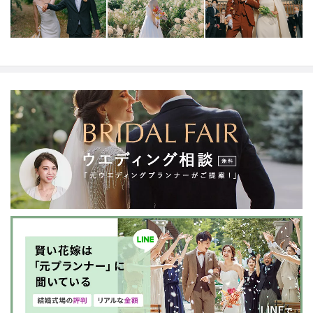
まで→キャンセル料は発生しません。
撮影日の30日前か
ら８日前まで→お見積額の50％
撮影日の７日前から前日
まで→お見積額の75％
撮影日当日→お見積額の100％