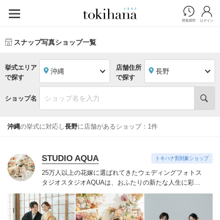
スナップ写真ショップ一覧
挙式エリア
店舗住所
沖縄
長野
で探す
で探す
ショップ名
沖縄
の挙式に対応し
長野
に店舗があるショップ：1件
STUDIO AQUA
トキハナ割対象ショップ
25万人以上の花嫁に選ばれてきたウェディングフォトス
タジオ
スタジオAQUAは、おふたりの新たな人生に彩り
を添える“最高のウェディングフォト”のお手伝いをさせ
ていただきます。
1枚の写真のチカラを信じて