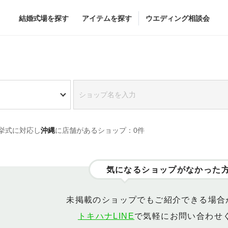
結婚式場を探す
アイテムを探す
ウエディング相談会
Flower
Beauty
グドレス
ブーケ
ヘア&メイク
挙式に対応し
沖縄
に店舗があるショップ：0件
グドレス
（メーカー直
会場装花
ブライダルエステ
すべてのアイテム
ヘア&メイクショッ
ス
フラワーショップ一覧
ブライダルエステシ
気になるショップがなかった
ス
（メーカー直送）
未掲載のショップでもご紹介できる場合
トキハナLINE
で気軽にお問い合わせ
カー直送）