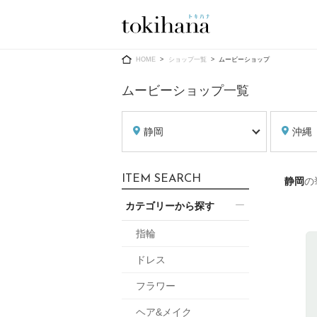
Ring
Dress
HOME
ショップ一覧
ムービーショップ
ムービーショップ一覧
静岡
沖縄
婚約指輪
ウエディン
ITEM SEARCH
静岡
の
ウエディン
結婚指輪
送）
カテゴリーから探す
すべてのアイテム
カラードレ
指輪ショップ一覧
指輪
カラードレ
ドレス
和装
メンズ
フラワー
メンズ
（メー
ヘア&メイク