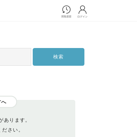
Photograph
フォトウエディング
前撮り/後撮り
家族フォト/ペット撮影
検索
スナップ写真
フォトウエディング/前撮りショ
ップ一覧
スナップ写真ショップ一覧
プ一覧
ョップ一覧
方へ
Movie
演出映像
があります。
記録映像
ください。
すべてのアイテム