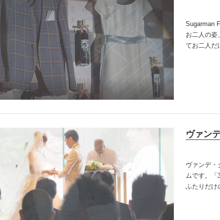
Sugarm
お二人の姿
てお二人だ
後も20年
な映像に仕
ヴァン
ヴァンデ・
ムです。
「
ふたりだけ
ル映像は、
合わせると
エーション