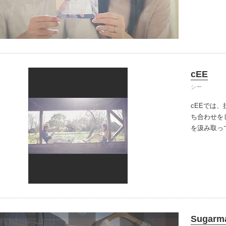
場、2人の
のを描く唯
イテム
を提供して
ップ一覧
cEE
シー
cEEでは
ち合わせを
を汲み取っ
たひとつ、
げていきま
人。
素敵な
Sugarma