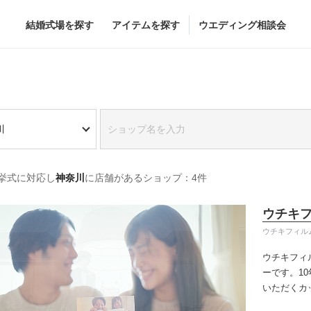
結婚式場を探す
アイテムを探す
ウエディング相談会
Flower
Beauty
ヘア&メイク
ブライダルエステ
川
ヘア&メイクショッ
ブライダルエステシ
グドレス
ブーケ
挙式に対応し
神奈川
に店舗があるショップ：4件
グドレス
（メーカー直
会場装花
すべてのアイテム
ウチキ
ス
フラワーショップ一覧
ウチキフィル
ス
（メーカー直送）
ウチキフィ
ーです。
1
いただくカ
カー直送）
前撮りを提