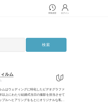
Photograph
フォトウエディング
前撮り/後撮り
家族フォト/ペット撮影
検索
プ一覧
スナップ写真
ョップ一覧
フォトウエディング/前撮りショ
ップ一覧
スナップ写真ショップ一覧
フィルム
ム
Movie
ルムはウェディングに特化したビデオグラファ
演出映像
0年以上にわたり結婚式当日の撮影を担当させて
記録映像
ップルへヒアリングをもとにオリジナルな私服
すべてのアイテム
案してきました。
ご自宅やご実家、学校に職