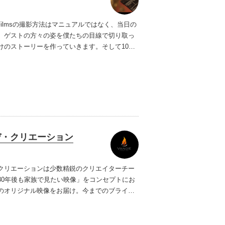
an Filmsの撮影方法はマニュアルではなく、当日の
、ゲストの方々の姿を僕たちの目線で切り取っ
けのストーリーを作っていきます。そして10年
後も結婚式の空気感まで思い出してもらえるよう
上げます。
デ・クリエーション
クリエーションは少数精鋭のクリエイターチー
30年後も家族で見たい映像」をコンセプトにお
のオリジナル映像をお届け。
今までのブライダ
目の前で起きていることをただ撮影し、つなぎ
いう単純なものでした。
しかしヴァンデ・クリ
の撮影は新郎新婦や親御様を始め、列席してい