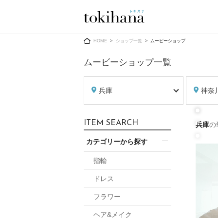
Ring
Dress
HOME
ショップ一覧
ムービーショップ
ムービーショップ一覧
兵庫
神奈
婚約指輪
ウエディン
ITEM SEARCH
兵庫
の
ウエディン
結婚指輪
送）
カテゴリーから探す
すべてのアイテム
カラードレ
指輪ショップ一覧
指輪
カラードレ
ドレス
和装
メンズ
フラワー
メンズ
（メー
ヘア&メイク