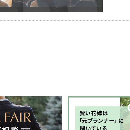
る皆様の心
品」へとデ