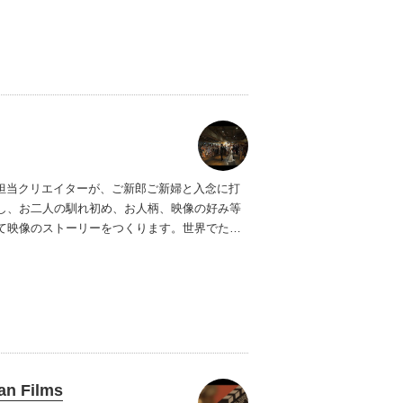
ルーツを辿り結婚式の一日だけでなく人生そのも
ムービーショップ一覧
一無二な2人のためだけのウェディングムービー
います。
、担当クリエイターが、ご新郎ご新婦と入念に打
し、お二人の馴れ初め、お人柄、映像の好み等
て映像のストーリーをつくります。世界でたっ
 オリジナルハンドメイド作品を一緒につくりあ
しょう。
もちろん主役はご新郎ご新婦のお二
ものがたりが始まります。
n Films