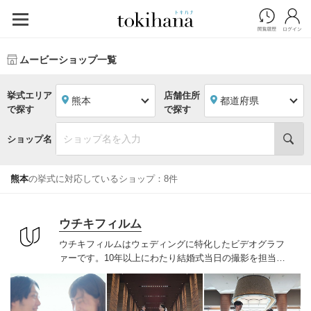
ムービーショップ一覧
挙式エリア
店舗住所
熊本
都道府県
で探す
で探す
ショップ名
熊本
の挙式に対応しているショップ：8件
ウチキフィルム
ウチキフィルムはウェディングに特化したビデオグラフ
ァーです。
10年以上にわたり結婚式当日の撮影を担当さ
せていただくカップルへヒアリングをもとにオリジナル
な私服前撮りを提案してきました。
ご自宅やご実家、学
校に職場、2人のルーツを辿り結婚式の一日だけでなく人