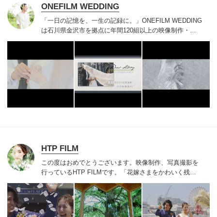
ONEFILM WEDDING
「一日の記憶を、一生の記録に。」
ONEFILM WEDDING
は石川県金沢市を拠点に年間120組以上の映像制作・写
真撮影をしております。
HTP FILM
この度はおめでとうございます。映像制作、写真撮影を
行っているHTP FILMです。「花嫁さまをかわいく残す
こと」を大切しています。
京都発、全国へ飛んでいきま
す✈︎
お気軽にお問合せください。