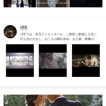
cEE
cEEでは、担当クリエイターが、ご新郎ご新婦と入念に
打ち合わせをし、お二人の馴れ初め、お人柄、映像の好
み等を汲み取って映像のストーリーをつくります。世界
でたったひとつ、 オリジナルハンドメイド作品を一緒に
つくりあげていきましょう。
もちろん主役はご新郎ご新
婦のお二人。
素敵なものがたりが始まります。