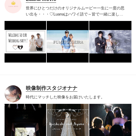
世界にひとつだけのオリジナルムービー
一生に一度の思
い出を・・・♡
Luanaはハワイ語で～皆で一緒に楽しむ
～という意味があります。
新郎新婦様が、作成から完成
までワクワクする♪
ゲストの皆様が、どんな映像が流れて
くるかドキドキする♪
そんな瞬間を皆で一緒に楽しめるよ
う
一生に一度の思い出作りをサポートいたします。
Luana Movieへお任せください！！
映像制作スタジオナナ
時代にマッチした映像をお届けいたします。