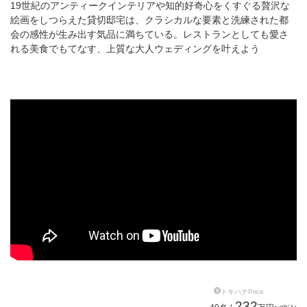
19世紀のアンティークインテリアや知的好奇心をくすぐる贅沢な
絵画をしつらえた貸切邸宅は、クラシカルな要素と洗練された都
会の感性が生み出す気品に満ちている。レストランとしても愛さ
れる美食でもてなす、上質な大人ウェディングを叶えよう
トキハナPrice
232