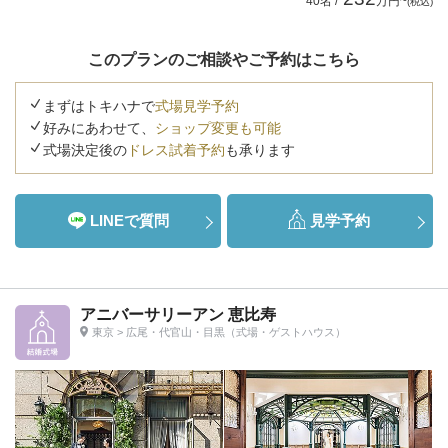
40名 /
万円~
(税込)
このプランのご相談やご予約はこちら
まずはトキハナで
式場見学予約
好みにあわせて、
ショップ変更も可能
式場決定後の
ドレス試着予約
も承ります
LINEで質問
見学予約
アニバーサリーアン 恵比寿
東京 > 広尾・代官山・目黒（式場・ゲストハウス）