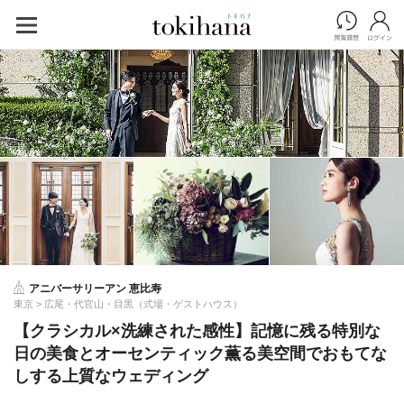
アニバーサリーアン 恵比寿
東京 > 広尾・代官山・目黒（式場・ゲストハウス）
【クラシカル×洗練された感性】記憶に残る特別な
日の美食とオーセンティック薫る美空間でおもてな
しする上質なウェディング