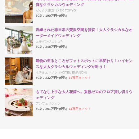
質なクラシカルウェディング
ゼックス東京（XEX TOKYO）
30名 / 190万円~
(税込)
洗練された非日常の贅沢空間を貸切！大人クラシカルなオ
ーダーメイドウェディング
エルダンジュナゴヤ
60名 / 248万円~
(税込)
建物の至るところがフォトスポットに早変わり！ハイセン
スな大人クラシカルウェディングが叶う！
ホテルエマノン（HOTEL EMANON）
50名 / 232万円~
(税込)
11万円オトク！
もてなし上手な大人花嫁へ。妥協ゼロのフロア貸し切りウ
ェディング
アンフェリシオン
60名 / 251万円~
(税込)
14万円オトク！