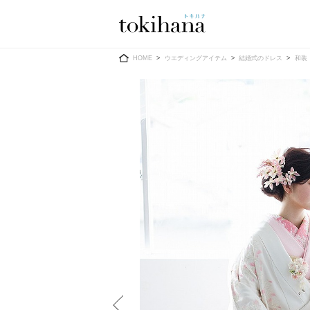
Ring
Dress
HOME
ウエディングアイテム
結婚式のドレス
和装
婚約指輪
ウエディン
ウエディン
結婚指輪
送）
すべてのアイテム
カラードレ
指輪ショップ一覧
カラードレ
和装
メンズ
メンズ
（メー