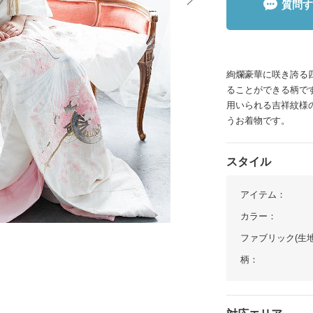
質問す
イテム
ップ一覧
絢爛豪華に咲き誇る
ることができる柄で
用いられる吉祥紋様
うお着物です。
スタイル
アイテム：
カラー：
ファブリック(生地
柄：