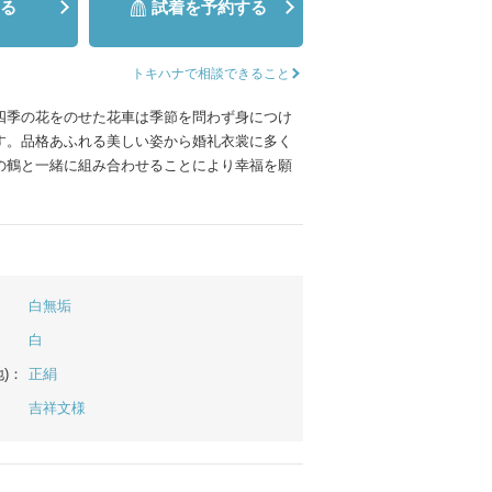
る
試着を予約する
ムービーショップ一覧
トキハナで相談できること
四季の花をのせた花車は季節を問わず身につけ
す。品格あふれる美しい姿から婚礼衣裳に多く
の鶴と一緒に組み合わせることにより幸福を願
白無垢
白
)：
正絹
吉祥文様