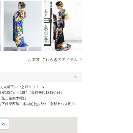
お衣裳 さわらぎのアイテム
丸太町下ル中之町５０７−６
日祝10時から18時（最終来店18時受付）
日・第二第四木曜日
営地下鉄東西線二条城前徒歩5分 京都市バス堀川