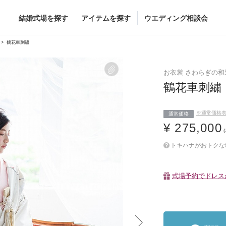
結婚式場を探す
アイテムを探す
ウエディング相談会
Flower
Beauty
鶴花車刺繍
ヘア&メイク
お衣裳 さわらぎの和
ブライダルエステ
鶴花車刺
ヘア&メイクショッ
※通常価格
ブライダルエステシ
通常価格
グドレス
ブーケ
¥ 275,000
グドレス
（メーカー直
会場装花
トキハナがおトクな
すべてのアイテム
ス
フラワーショップ一覧
ス
（メーカー直送）
式場予約でドレスが
カー直送）