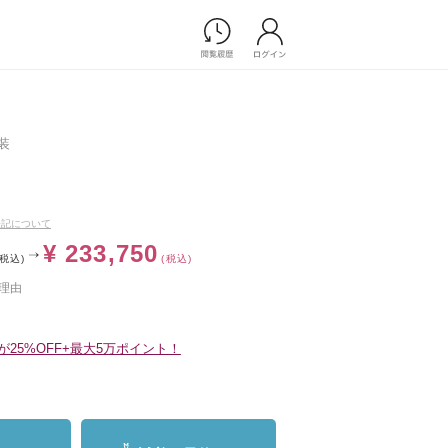
Photograph
フォトウエディング
装
前撮り/後撮り
繍
家族フォト/ペット撮影
プ一覧
スナップ写真
表記について
ョップ一覧
フォトウエディング/前撮りショ
¥ 233,750
ップ一覧
(税込)
(税込)
スナップ写真ショップ一覧
理由
Movie
25%OFF+最大5万ポイント！
演出映像
記録映像
すべてのアイテム