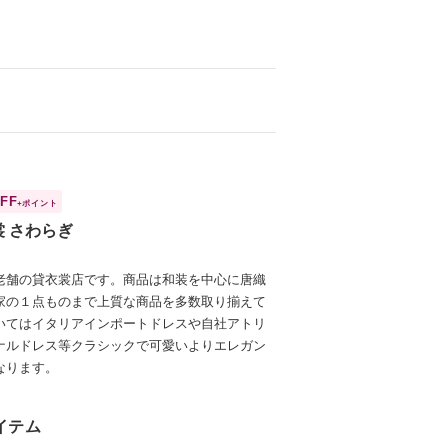
FF
+ポイント
裳 さわらぎ
老舗の貸衣裳店です。商品は和装を中心に唐織
家の１点ものまで上質な商品を多数取り揃えて
いてはイタリアインポートドレスや自社アトリ
ナルドレス等クラシックで可愛いよりエレガン
なります。
イテム