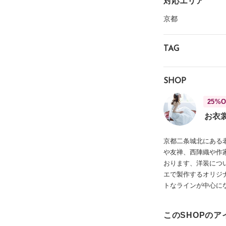
対応エリア
京都
TAG
SHOP
25%O
お衣
京都二条城北にある
や友禅、西陣織や作
おります、洋装につ
エで製作するオリジ
トなラインが中心に
このSHOPのア