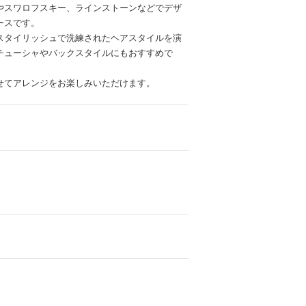
やスワロフスキー、ラインストーンなどでデザ
ムービーショップ一覧
ースです。
スタイリッシュで洗練されたヘアスタイルを演
チューシャやバックスタイルにもおすすめで
せてアレンジをお楽しみいただけます。