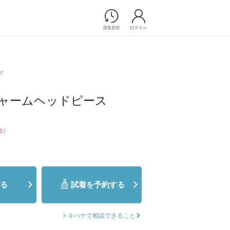
Photograph
フォトウエディング
er
前撮り/後撮り
家族フォト/ペット撮影
ャームヘッドピース
プ一覧
スナップ写真
ョップ一覧
フォトウエディング/前撮りショ
ップ一覧
込)
スナップ写真ショップ一覧
Movie
る
試着を予約する
演出映像
記録映像
トキハナで相談できること
すべてのアイテム