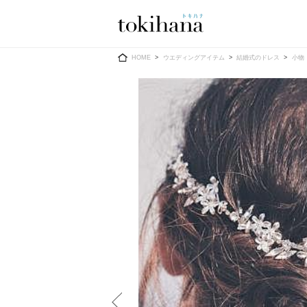
Ring
Dress
HOME
ウエディングアイテム
結婚式のドレス
小物
婚約指輪
ウエディン
ウエディン
結婚指輪
送）
すべてのアイテム
カラードレ
指輪ショップ一覧
カラードレ
和装
メンズ
メンズ
（メー