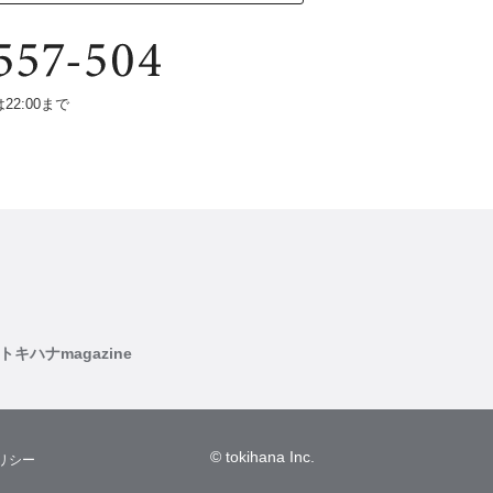
は22:00まで
トキハナmagazine
© tokihana Inc.
リシー