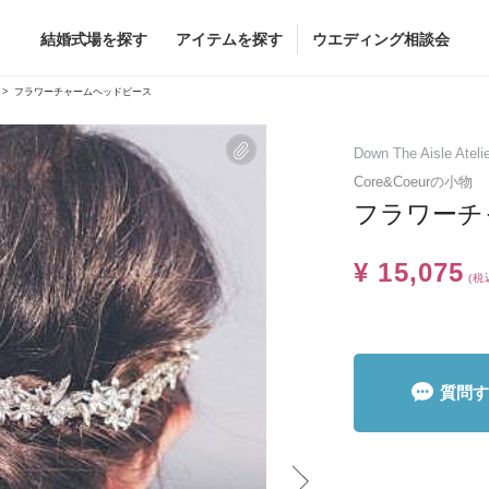
結婚式場を探す
アイテムを探す
ウエディング相談会
Flower
Beauty
フラワーチャームヘッドピース
ヘア&メイク
Down The Aisle Ateli
ブライダルエステ
Core&Coeurの小物
フラワーチ
ヘア&メイクショッ
ブライダルエステシ
グドレス
ブーケ
¥ 15,075
(税
グドレス
（メーカー直
会場装花
すべてのアイテム
ス
フラワーショップ一覧
ス
（メーカー直送）
質問す
カー直送）