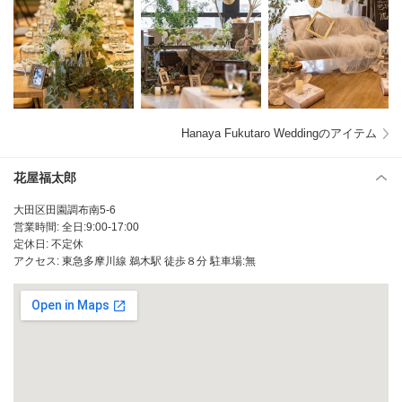
Hanaya Fukutaro Weddingのアイテム
花屋福太郎
大田区田園調布南5-6
営業時間: 全日:9:00-17:00
定休日: 不定休
アクセス: 東急多摩川線 鵜木駅 徒歩８分 駐車場:無