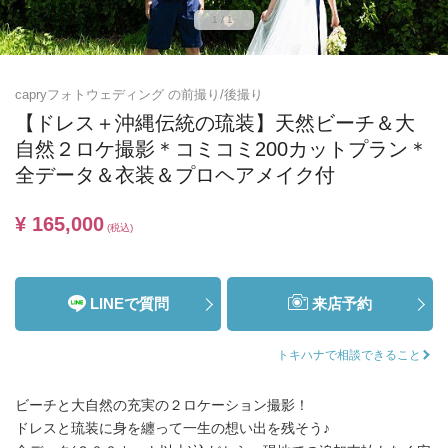
1/1
capryフォトウェディング の前撮り/後撮り
【ドレス＋沖縄伝統の琉装】天然ビーチ＆大
自然２ロケ撮影＊コミコミ200カットプラン＊
全データ＆衣装＆プロヘアメイク付
¥ 165,000
(税込)
LINEで質問
来店予約
トキハナで相談できること
ビーチと大自然の充実の２ロケーション撮影！
ドレスと琉装に身を纏って一生の想い出を残そう♪