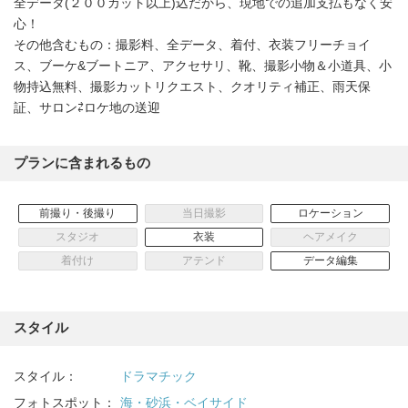
全データ(２００カット以上)込だから、現地での追加支払もなく安
心！
その他含むもの：撮影料、全データ、着付、衣装フリーチョイ
ス、ブーケ&ブートニア、アクセサリ、靴、撮影小物＆小道具、小
物持込無料、撮影カットリクエスト、クオリティ補正、雨天保
証、サロン⇄ロケ地の送迎
プランに含まれるもの
前撮り・後撮り
当日撮影
ロケーション
スタジオ
衣装
ヘアメイク
着付け
アテンド
データ編集
スタイル
スタイル：
ドラマチック
フォトスポット：
海・砂浜・ベイサイド