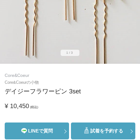
1/3
Core&Coeur
Core&Coeurの小物
デイジーフラワーピン 3set
¥ 10,450
(税込)
LINEで質問
試着を予約する