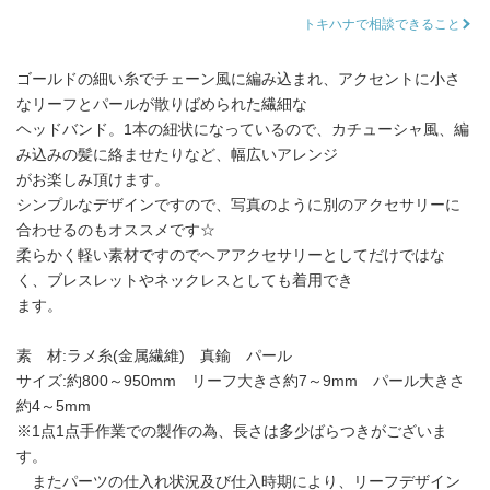
トキハナで相談できること
ゴールドの細い糸でチェーン風に編み込まれ、アクセントに小さ
なリーフとパールが散りばめられた繊細な
ヘッドバンド。1本の紐状になっているので、カチューシャ風、編
み込みの髪に絡ませたりなど、幅広いアレンジ
がお楽しみ頂けます。
シンプルなデザインですので、写真のように別のアクセサリーに
合わせるのもオススメです☆
柔らかく軽い素材ですのでヘアアクセサリーとしてだけではな
く、ブレスレットやネックレスとしても着用でき
ます。
素 材:ラメ糸(金属繊維) 真鍮 パール
サイズ:約800～950mm リーフ大きさ約7～9mm パール大きさ
約4～5mm
※1点1点手作業での製作の為、長さは多少ばらつきがございま
す。
またパーツの仕入れ状況及び仕入時期により、リーフデザイン