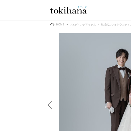
Ring
Dress
HOME
ウエディングアイテム
結婚式のフォトウエディ
婚約指輪
ウエディン
ウエディン
結婚指輪
送）
すべてのアイテム
カラードレ
指輪ショップ一覧
カラードレ
和装
メンズ
メンズ
（メー