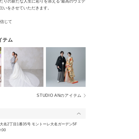
ふたりの新たな人生に彩りを添える“最高のウェデ
手伝いをさせていただきます。
を信じて
イテム
STUDIO ANのアイテム
名2丁目1番35号 モントーレ大名ガーデン5F
:00