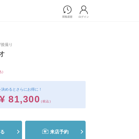
Photograph
フォトウエディング
り/後撮り
前撮り/後撮り
オ
家族フォト/ペット撮影
プ一覧
スナップ写真
ョップ一覧
フォトウエディング/前撮りショ
込)
ップ一覧
スナップ写真ショップ一覧
を決めるとさらにお得に！
¥ 81,300
(税込)
Movie
演出映像
記録映像
る
来店予約
すべてのアイテム