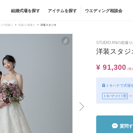
結婚式場を探す
アイテムを探す
ウエディング相談会
Flower
Beauty
ング/前撮り
前撮り/後撮り
洋装スタジオ
ヘア&メイク
STUDIO ANの前撮
ブライダルエステ
洋装スタジ
ヘア&メイクショッ
¥ 91,300
ブライダルエステシ
グドレス
ブーケ
(税
グドレス
（メーカー直
会場装花
トキハナで式場
すべてのアイテム
ス
トキハナメイト割
フラワーショップ一覧
ス
（メーカー直送）
質問す
カー直送）