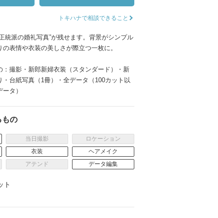
ムービーショップ一覧
トキハナで相談できること
“正統派の婚礼写真”が残せます。背景がシンプル
りの表情や衣装の美しさが際立つ一枚に。
の：撮影・新郎新婦衣装（スタンダード）・新
・台紙写真（1冊）・全データ（100カット以
データ）
るもの
当日撮影
ロケーション
衣装
ヘアメイク
アテンド
データ編集
ット