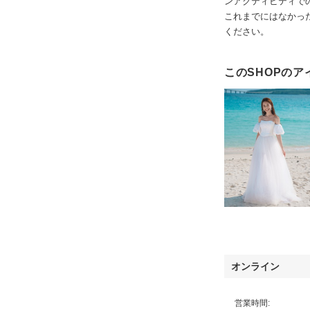
ンアクティビティで
これまでにはなかっ
ください。
このSHOPのア
オンライン
営業時間: