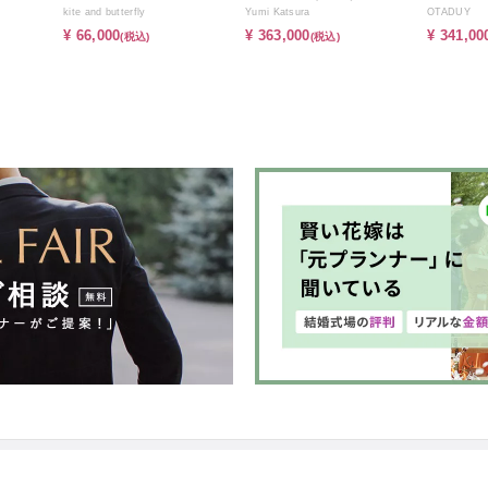
kite and butterfly
Yumi Katsura
OTADUY
¥ 66,000
¥ 363,000
¥ 341,00
(税込)
(税込)