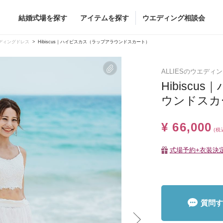
結婚式場を探す
アイテムを探す
ウエディング相談会
Flower
Beauty
ディングドレス
Hibiscus｜ハイビスカス（ラップアラウンドスカート）
ヘア&メイク
ALLIESのウエディ
ブライダルエステ
Hibisc
ヘア&メイクショッ
ウンドスカ
ブライダルエステシ
グドレス
ブーケ
¥ 66,000
グドレス
（メーカー直
(税
会場装花
すべてのアイテム
式場予約+衣装決
ス
フラワーショップ一覧
ス
（メーカー直送）
質問す
カー直送）