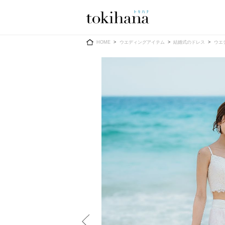
Ring
Dress
HOME
ウエディングアイテム
結婚式のドレス
ウエ
婚約指輪
ウエディン
ウエディン
結婚指輪
送）
すべてのアイテム
カラードレ
指輪ショップ一覧
カラードレ
和装
メンズ
メンズ
（メー