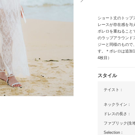
イテム
ショート丈のトップ
ップ一覧
レースが存在感を与
ボレロを重ねること
のラップアラウンド
ジーと同様のもので
す。＊ボレロは追加1
4枚目）
スタイル
テイスト：
ネックライン：
ドレスの長さ：
ファブリック(生地
Selection：