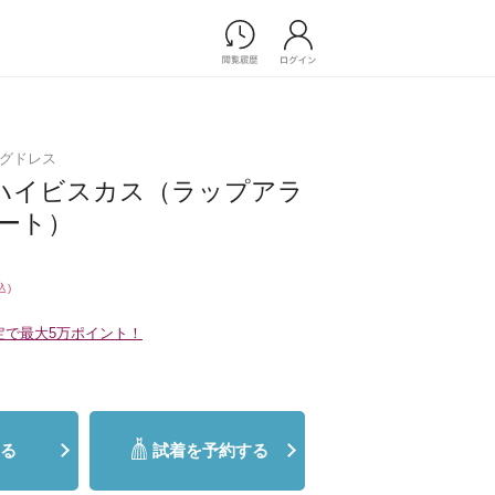
Photograph
フォトウエディング
ングドレス
前撮り/後撮り
us｜ハイビスカス（ラップアラ
家族フォト/ペット撮影
プ一覧
ート）
スナップ写真
ョップ一覧
フォトウエディング/前撮りショ
ップ一覧
込)
スナップ写真ショップ一覧
定で最大5万ポイント！
Movie
演出映像
記録映像
る
試着を予約する
すべてのアイテム