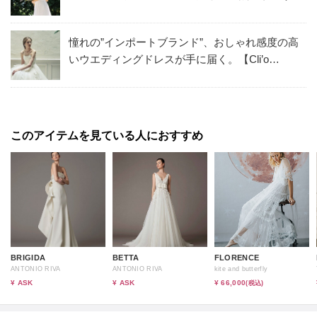
法も紹介
憧れの”インポートブランド”、おしゃれ感度の高
いウエディングドレスが手に届く。【Cli’o
mariage】のウエディングドレス
このアイテムを見ている人におすすめ
BRIGIDA
BETTA
FLORENCE
ANTONIO RIVA
ANTONIO RIVA
kite and butterfly
¥ ASK
¥ ASK
¥ 66,000
(税込)