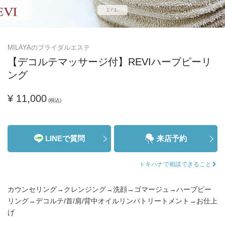
1/1
MILAYAのブライダルエステ
【デコルテマッサージ付】REVIハーブピーリ
ング
¥ 11,000
(税込)
LINEで質問
来店予約
トキハナで相談できること
カウンセリング→クレンジング→洗顔→ゴマージュ→ハーブピー
リング→デコルテ/首/肩/背中オイルリンパトリートメント→お仕上
げ