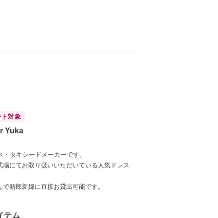
ント対象
er Yuka
レス・タキシードメーカーです。
式場にてお取り扱いいただいている人気ドレス
んで新郎新婦に直接お貸出可能です。
イテム