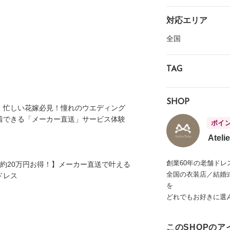
対応エリア
全国
TAG
SHOP
】忙しい花嫁必見！憧れのウエディング
着できる「メーカー直送」サービス体験
ポイ
Ateli
創業60年の老舗ド
約20万円お得！】メーカー直送で叶える
全国の衣装店／結婚
ドレス
を
どれでもお好きに選
このSHOPのア