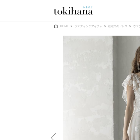
Ring
Dress
HOME
ウエディングアイテム
結婚式のドレス
ウエ
婚約指輪
ウエディン
ウエディン
結婚指輪
送）
すべてのアイテム
カラードレ
指輪ショップ一覧
カラードレ
和装
メンズ
メンズ
（メー