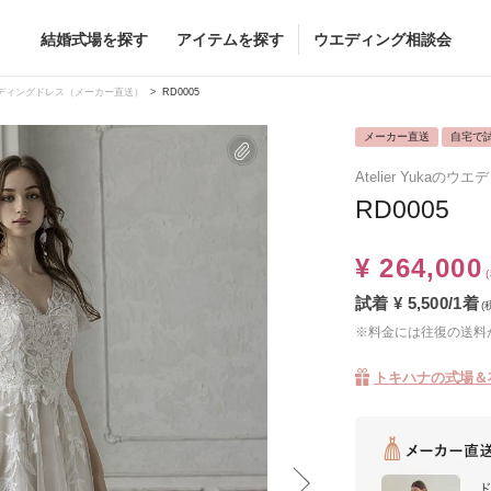
結婚式場を探す
アイテムを探す
ウエディング相談会
Flower
Beauty
ディングドレス（メーカー直送）
RD0005
メーカー直送
自宅で
ヘア&メイク
Atelier Yukaの
ブライダルエステ
RD0005
ヘア&メイクショッ
ブライダルエステシ
グドレス
ブーケ
¥ 264,000
グドレス
（メーカー直
会場装花
試着 ¥ 5,500/1着
(
すべてのアイテム
※料金には往復の送料
ス
フラワーショップ一覧
ス
（メーカー直送）
トキハナの式場＆
カー直送）