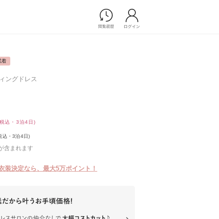
Photograph
フォトウエディング
試着
前撮り/後撮り
ウエディングドレス
家族フォト/ペット撮影
プ一覧
スナップ写真
ョップ一覧
フォトウエディング/前撮りショ
ップ一覧
(税込・3泊4日)
スナップ写真ショップ一覧
税込・3泊4日)
が含まれます
Movie
衣装決定なら、最大5万ポイント！
演出映像
記録映像
すべてのアイテム