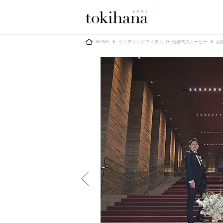
Ring
Dress
HOME
ウエディングアイテム
結婚式のムービー
記
婚約指輪
ウエディン
ウエディン
結婚指輪
送）
すべてのアイテム
カラードレ
指輪ショップ一覧
カラードレ
和装
メンズ
メンズ
（メー