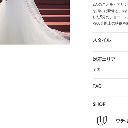
2人のことをヒアリ
を描いた映像と、結
イテム
した5分のショート
ップ一覧
る60分以上の映像を
スタイル
対応エリア
全国
TAG
SHOP
ウチ