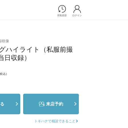
Photograph
フォトウエディング
録映像
前撮り/後撮り
グハイライト（私服前撮
家族フォト/ペット撮影
プ一覧
当日収録）
スナップ写真
ョップ一覧
フォトウエディング/前撮りショ
ップ一覧
(税込)
スナップ写真ショップ一覧
Movie
る
来店予約
演出映像
記録映像
トキハナで相談できること
すべてのアイテム