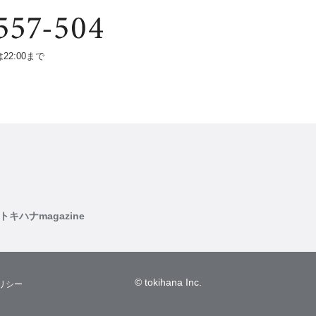
は22:00まで
トキハナmagazine
© tokihana Inc.
リシー