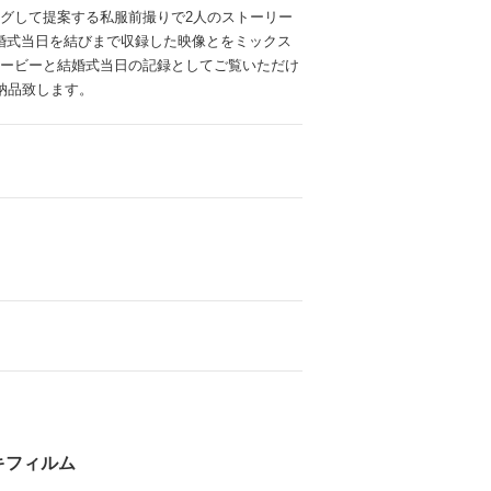
ングして提案する私服前撮りで2人のストーリー
ムービーショップ一覧
婚式当日を結びまで収録した映像とをミックス
ムービーと結婚式当日の記録としてご覧いただけ
納品致します。
キフィルム