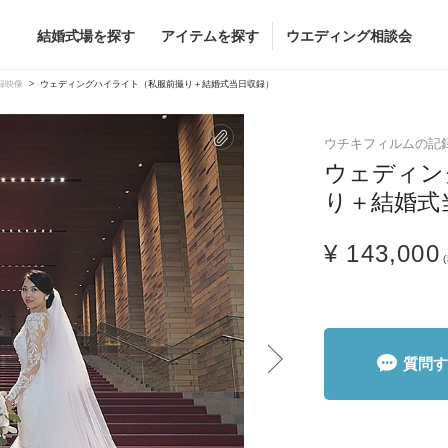
結婚式場を探す
アイテムを探す
ウエディング相談会
Flower
Beauty
録映像
ウェディングハイライト（私服前撮り＋結婚式当日収録）
ヘア&メイク
ウチキフィルムの記
ブライダルエステ
ウェディン
ヘア&メイクショッ
り＋結婚式
ブライダルエステシ
グドレス
ブーケ
¥ 143,000
グドレス
（メーカー直
会場装花
すべてのアイテム
ス
フラワーショップ一覧
ス
（メーカー直送）
質問す
カー直送）