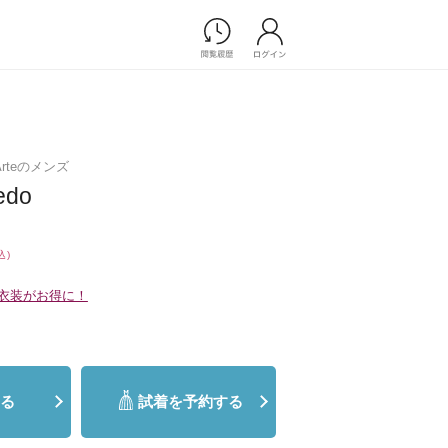
Photograph
フォトウエディング
前撮り/後撮り
gliArteのメンズ
家族フォト/ペット撮影
edo
プ一覧
スナップ写真
ョップ一覧
フォトウエディング/前撮りショ
ップ一覧
込)
スナップ写真ショップ一覧
衣装がお得に！
Movie
演出映像
る
試着を予約する
記録映像
すべてのアイテム