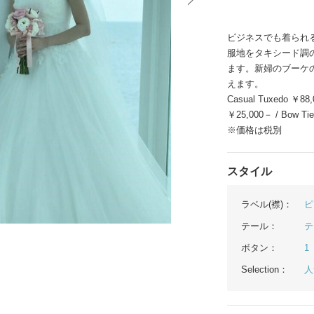
イテム
ビジネスでも着られ
ップ一覧
服地をタキシード調
ます。新婦のブーケ
えます。
Casual Tuxedo ￥88,0
￥25,000－ / Bow Ti
※価格は税別
スタイル
ラベル(襟)：
ピ
テール：
テ
ボタン：
1
Selection：
人