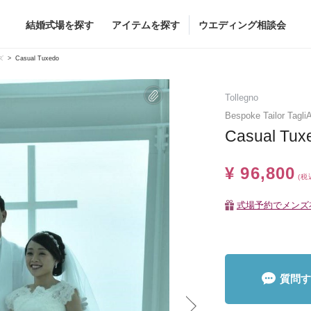
結婚式場を探す
アイテムを探す
ウエディング相談会
Flower
Beauty
ズ
Casual Tuxedo
ヘア&メイク
Tollegno
ブライダルエステ
Bespoke Tailor Ta
Casual Tux
ヘア&メイクショッ
ブライダルエステシ
グドレス
ブーケ
¥ 96,800
(税
グドレス
（メーカー直
会場装花
すべてのアイテム
式場予約でメンズ
ス
フラワーショップ一覧
ス
（メーカー直送）
質問す
カー直送）