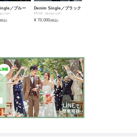
Single／ブルー
Denim Single／ブラック
gn suit~
PRIVE ~design suit~
¥ 70,000
(税込)
(税込)