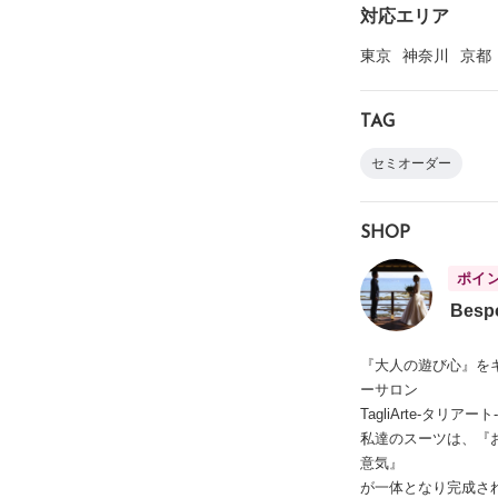
対応エリア
東京
神奈川
京都
TAG
セミオーダー
SHOP
ポイ
Bespo
『大人の遊び心』を
ーサロン
TagliArte-タリアート-
私達のスーツは、『
意気』
が一体となり完成さ