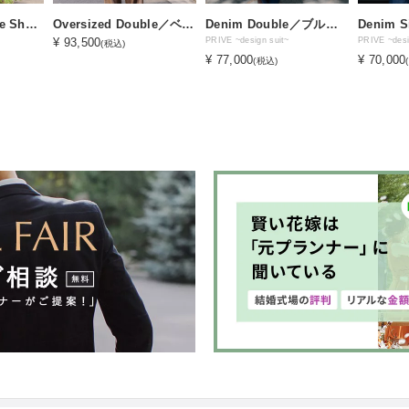
Oversized Double Short JK／ブラック
Oversized Double／ベージュ
Denim Double／ブルー×オレンジ
Denim 
¥ 93,500
PRIVE ~design suit~
PRIVE ~desi
(税込)
¥ 77,000
¥ 70,000
(税込)