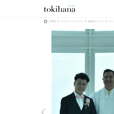
Ring
Dress
HOME
ウエディングアイテム
結婚式のドレス
メン
婚約指輪
ウエディン
ウエディン
結婚指輪
送）
すべてのアイテム
カラードレ
指輪ショップ一覧
カラードレ
和装
メンズ
メンズ
（メー