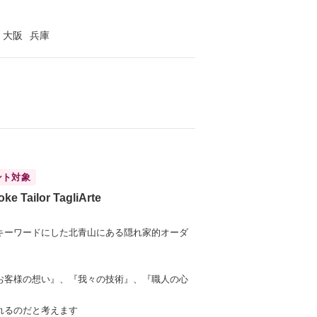
大阪
兵庫
ント対象
ke Tailor TagliArte
キーワードにした北青山にある隠れ家的オーダ
お客様の想い』、『我々の技術』、『職人の心
れるのだと考えます