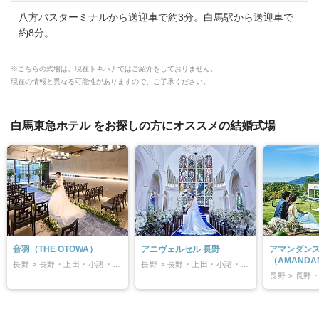
八方バスターミナルから送迎車で約3分。白馬駅から送迎車で
約8分。
※こちらの式場は、現在トキハナではご紹介をしておりません。
現在の情報と異なる可能性がありますので、ご了承ください。
白馬東急ホテル をお探しの方にオススメの結婚式場
音羽（THE OTOWA）
アニヴェルセル 長野
アマンダン
（AMANDA
長野 > 長野・上田・小諸・佐久
長野 > 長野・上田・小諸・佐久