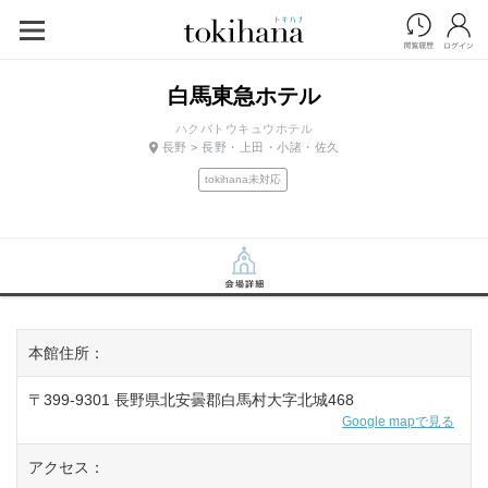
白馬東急ホテル
ハクバトウキュウホテル
長野 > 長野・上田・小諸・佐久
tokihana未対応
本館住所：
〒399-9301 長野県北安曇郡白馬村大字北城468
Google mapで見る
アクセス：