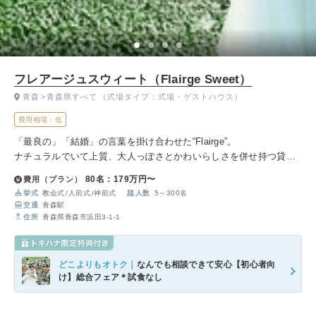
フレアージュスウィート（Flairge Sweet）
青森
青森県すべて
（式場タイプ：式場・ゲストハウス）
費用相場：低
「最良の」「結婚」の言葉を掛け合わせた“Flairge”。
ナチュラルでいて上質、大人っぽさとかわいらしさを併せ持つ貸切
のガーデン付きゲストハウスは、幅広いゲストにくつろいでいただ
80名：179万円〜
費用（プラン）
ける特別な空間となります。
挙式
教会式
人前式
神前式
人数
5～300名
交通
青森駅
住所
青森県青森市浜田3-1-1
どこよりもオトク｜
なんでも相談できて安心【初心者向
け】総合フェア＊試食なし