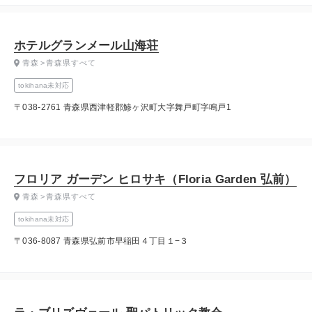
ホテルグランメール山海荘
青森
青森県すべて
tokihana未対応
〒038-2761 青森県西津軽郡鯵ヶ沢町大字舞戸町字鳴戸1
フロリア ガーデン ヒロサキ（Floria Garden 弘前）
青森
青森県すべて
tokihana未対応
〒036-8087 青森県弘前市早稲田４丁目１−３