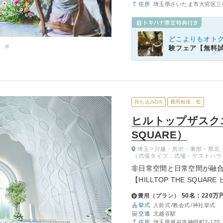
住所
埼玉県さいたま市大宮区三橋
どこよりもオト
験フェア【無料
持ち込みOK
費用相場：低
ヒルトップザスクエア
SQUARE）
埼玉
川越・所沢・東部・県北
（式場タイプ：式場・ゲストハウ
非日常空間と日常空間が融
【HILLTOP THE SQU
く、その後の記念日や日常
50名：220万
費用（プラン）
全く新しいコンセプト・今
挙式
人前式
教会式
神社挙式
交通
北越谷駅
住所
埼玉県越谷市神明町2-170