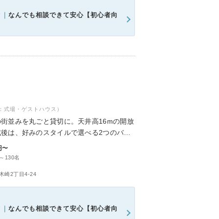
ク｜
なんでも相談できて安心【初心者向
：式場・ゲストハウス）
街並みを丸ごと貸切に。天井高16mの開放
後は、好みのスタイルで選べる2つのバン
れるリゾート空間でお二人らしいおもてなし
円〜
～130名
崎2丁目4-24
ク｜
なんでも相談できて安心【初心者向