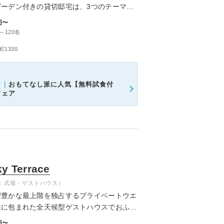
ーデン付きの貸切邸宅は、3つのテーマか
ムービーショップ一覧
円〜
～120名
1330
ク｜
おもてなし派に人気【無料試食付
フェア
Terrace
：式場・ゲストハウス）
望豊かな最上階を独占するプライベートウエ
緑に包まれた全天候型ゲストハウスでおふた
の1日が叶います。
円〜