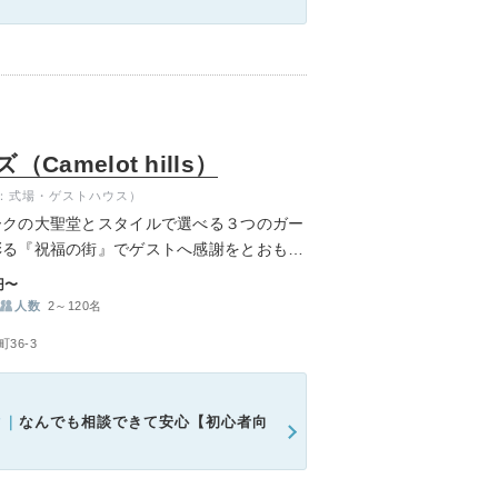
amelot hills）
：式場・ゲストハウス）
ークの大聖堂とスタイルで選べる３つのガー
彩る『祝福の街』でゲストへ感謝をとおもて
叶えられます。
円〜
人数
2～120名
36-3
ク｜
なんでも相談できて安心【初心者向