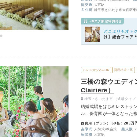
など、多彩な空間が広がり
交通
大宮駅
住所
埼玉県さいたま市大宮区東町
どこよりもオト
け】総合フェア
ドレス持ち込みOK
費用相場：高
三橋の森ウエディン
Clairiere）
埼玉
さいたま市
（式場タイプ
結婚式場をはじめレストラン
ル、保育園が一体となった複
樹が見守る豊かな緑に包ま
60名：283万
費用（プラン）
場としてご利用ください。
挙式
人前式
教会式
人数
2
交通
大宮駅