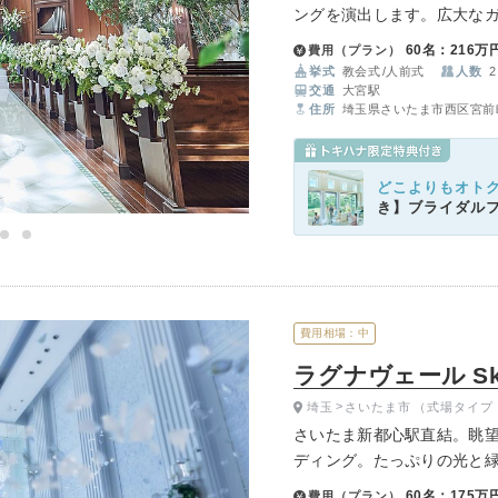
ングを演出します。広大なガ
らお好みで選択可能です。
イテム
60名：216万
費用（プラン）
挙式
教会式
人前式
人数
2
ップ一覧
交通
大宮駅
住所
埼玉県さいたま市西区宮前町
どこよりもオト
き】ブライダル
費用相場：中
ラグナヴェール Sky 
埼玉
さいたま市
（式場タイプ
さいたま新都心駅直結。眺
ディング。たっぷりの光と
りのおもてなしが伝わる最高
60名：175万
費用（プラン）