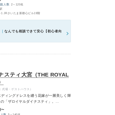
人数
2～120名
駅
1 JRさいたま新都心ビル19階
ク｜
なんでも相談できて安心【初心者向
スティ大宮（THE ROYAL
A）
：式場・ゲストハウス）
エディングドレスを纏う花嫁が一層美しく輝
トの「ザロイヤルダイナスティ」。
れた館内には、木の温もりを感じるチャペル
円〜
格的な神殿、上質な寛ぎを演出するラウンジ
人数
5～140名