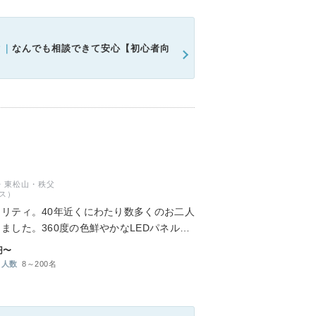
ク｜
なんでも相談できて安心【初心者向
・東松山・秩父
ス）
リティ。40年近くにわたり数多くのお二人
ました。360度の色鮮やかなLEDパネル&
デザインリニューアルを行い、時代と共に変
円〜
人数
8～200名