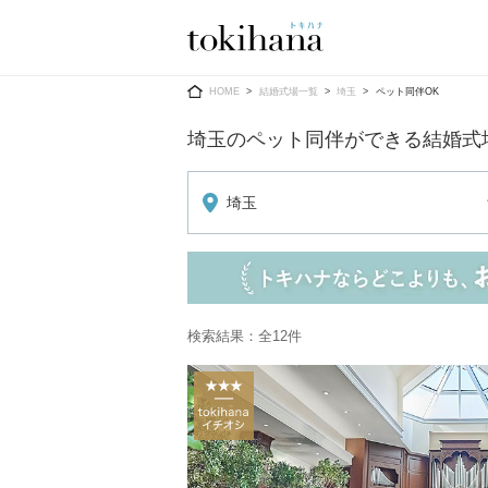
Ring
Dress
HOME
結婚式場一覧
埼玉
ペット同伴OK
埼玉のペット同伴ができる結婚式
埼玉
婚約指輪
ウエディン
ウエディン
結婚指輪
送）
すべてのアイテム
カラードレ
検索結果：全12件
指輪ショップ一覧
カラードレ
和装
メンズ
メンズ
（メー