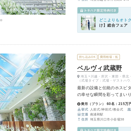
どこよりもオト
け】総合フェア
持ち込みOK
費用相場：低
ベルヴィ武蔵野
埼玉
川越・所沢・東部・県北
（式場タイプ：式場・ゲストハウ
最新の設備と伝統のホスピタ
の幸せな瞬間を彩ってまいり
スクリーンや最新の設備と
60名：215万
費用（プラン）
化しつづけてきました。
挙式
人前式
神前式
教会式
交通
南浦和駅
住所
埼玉県川口市小谷場38