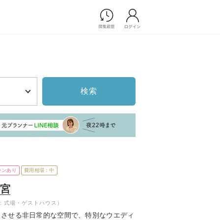
Photograph
フォトウエディング
前撮り/後撮り
家族フォト/ペット撮影
検索
プ一覧
スナップ写真
ョップ一覧
フォトウエディング/前撮りショ
ップ一覧
スナップ写真ショップ一覧
Movie
ランあり
費用相場：中
演出映像
大宮
記録映像
：式場・ゲストハウス）
すべてのアイテム
とさせる非日常的な空間で、特別なウエディ