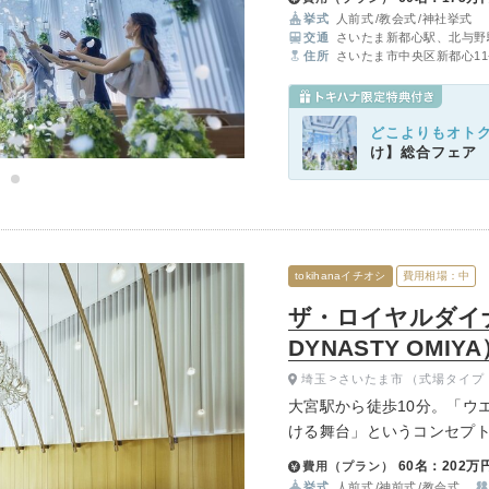
挙式
人前式
教会式
神社挙式
交通
さいたま新都心駅、北与野
住所
さいたま市中央区新都心11-
どこよりもオト
け】総合フェア
tokihanaイチオシ
費用相場：中
ザ・ロイヤルダイナ
DYNASTY OMIY
埼玉
さいたま市
（式場タイプ
大宮駅から徒歩10分。「ウ
ける舞台」というコンセプ
落ち着いたトーンで統一さ
60名：202万
費用（プラン）
や出雲大社の流れをくむ本
挙式
人前式
神前式
教会式