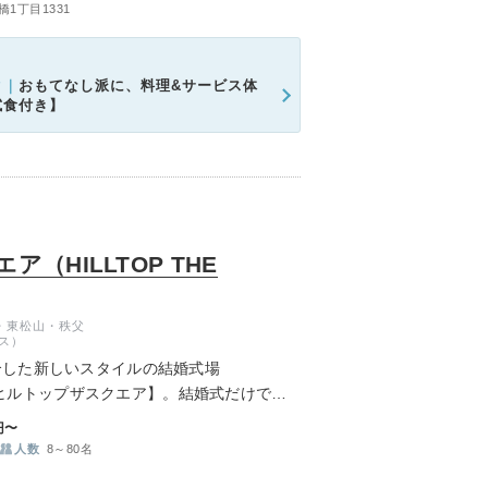
1丁目1331
ク｜
おもてなし派に、料理&サービス体
試食付き】
（HILLTOP THE
・東松山・秩父
ス）
合した新しいスタイルの結婚式場
ARE ヒルトップザスクエア】。結婚式だけでな
でご利用いただけるたくさんの施設と共に、
円〜
までにない結婚式場です。
人数
8～80名