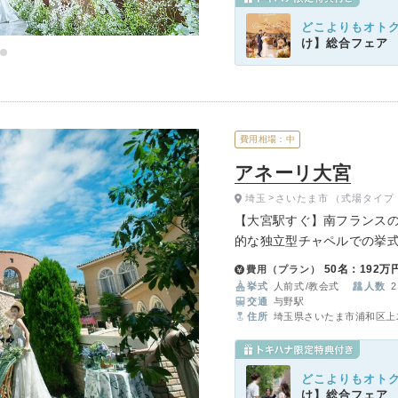
どこよりもオト
け】総合フェア
費用相場：中
アネーリ大宮
埼玉
さいたま市
（式場タイプ
【大宮駅すぐ】南フランスの
的な独立型チャペルでの挙式
ケットへ。都会の喧騒を忘
50名：192万
費用（プラン）
を。
挙式
人前式
教会式
人数
2
交通
与野駅
住所
埼玉県さいたま市浦和区上木
どこよりもオト
け】総合フェア