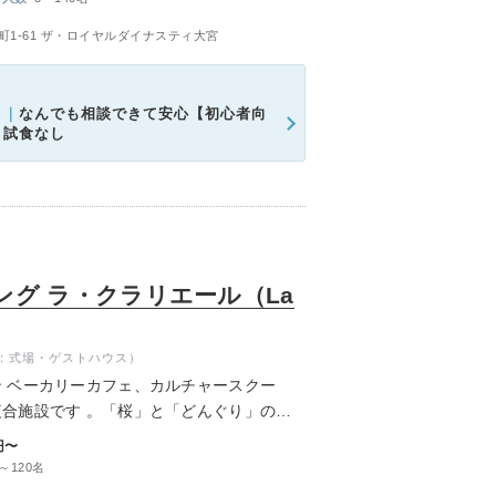
ます。
1-61 ザ・ロイヤルダイナスティ大宮
ク｜
なんでも相談できて安心【初心者向
＊試食なし
グ ラ・クラリエール（La
：式場・ゲストハウス）
 ベーカリーカフェ、カルチャースクー
合施設です 。「桜」と「どんぐり」の大
れた静かな住宅街に佇む森を、日々の潤いの
円〜
～120名