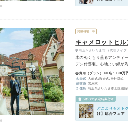
費用相場：中
キャメロットヒルズ（C
埼玉
さいたま市
（式場タイプ
木のぬくもり薫るアンティ
デン付邸宅。心地よい緑が
なしを贈るウエディングを
60名：190万
費用（プラン）
挙式
人前式
教会式
神社挙式
交通
宮原駅
住所
埼玉県さいたま市北区別所町
どこよりもオト
け】総合フェア