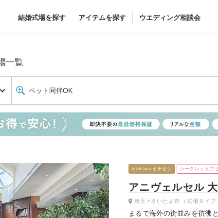
結婚式場を探す
アイテムを探す
ウエディング相談会
Flower
Beauty
場一覧
ヘア&メイク
ブライダルエステ
ペット同伴OK
ヘア&メイクショッ
ブライダルエステシ
グドレス
ブーケ
グドレス
（メーカー直
会場装花
すべてのアイテム
ス
フラワーショップ一覧
ス
（メーカー直送）
tokihanaイチオシ
シークレットプ
アニヴェルセル 
埼玉
さいたま市
（式場タイプ
カー直送）
まるで海外の街並みを彷彿