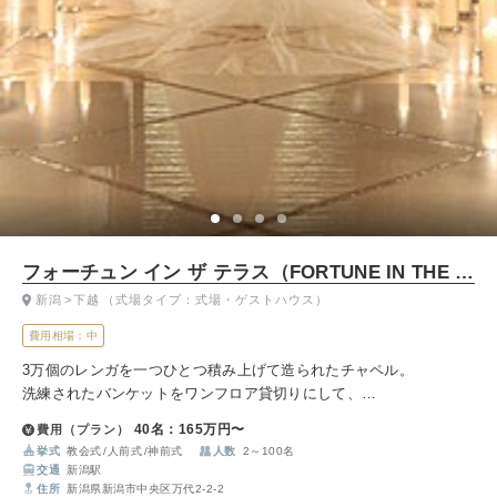
フォーチュン イン ザ テラス（FORTUNE IN THE TERRACE）
新潟
下越
（式場タイプ：式場・ゲストハウス）
費用相場：中
3万個のレンガを一つひとつ積み上げて造られたチャペル。
洗練されたバンケットをワンフロア貸切りにして、
あたたかいおもてなしを叶えていただけるウエディングステージで
40名：165万円〜
費用（プラン）
す。
挙式
教会式
人前式
神前式
人数
2～100名
交通
新潟駅
住所
新潟県新潟市中央区万代2-2-2