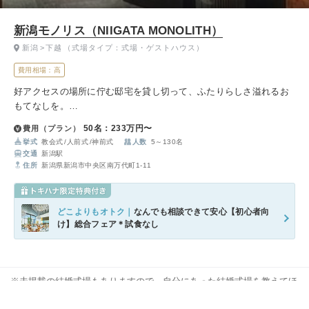
新潟モノリス（NIIGATA MONOLITH）
新潟
下越
（式場タイプ：式場・ゲストハウス）
費用相場：高
好アクセスの場所に佇む邸宅を貸し切って、ふたりらしさ溢れるお
もてなしを。
スタイリッシュなラウンジ・VIPルームから、陽光が包むチャペ
50名：233万円〜
費用（プラン）
ル、そしてダイナミックな噴水が祝福するダイニングへと、特別な
挙式
教会式
人前式
神前式
人数
5～130名
日の物語をさらにドラマティックに昇華します。
交通
新潟駅
住所
新潟県新潟市中央区南万代町1-11
どこよりもオトク｜
なんでも相談できて安心【初心者向
け】総合フェア＊試食なし
※未掲載の結婚式場もありますので、自分にあった結婚式場を教えてほ
しいなどお気軽にお問い合わせください