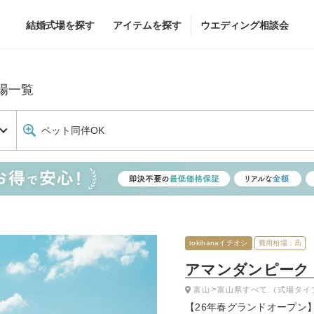
結婚式場を探す
アイテムを探す
ウエディング相談会
Flower
Beauty
場一覧
ペット同伴OK
グドレス
ブーケ
ヘア&メイク
グドレス
（メーカー直
会場装花
ブライダルエステ
すべてのアイテム
ヘア&メイクショッ
ス
フラワーショップ一覧
ブライダルエステシ
ス
（メーカー直送）
tokihanaイチオシ
費用相場：高
アマンダンピーク（A
富山
富山県すべて
（式場タイ
カー直送）
【26年春グランドオープン