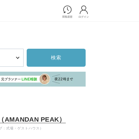
Photograph
フォトウエディング
前撮り/後撮り
家族フォト/ペット撮影
検索
スナップ写真
フォトウエディング/前撮りショ
ップ一覧
スナップ写真ショップ一覧
プ一覧
ョップ一覧
Movie
演出映像
MANDAN PEAK）
記録映像
プ：式場・ゲストハウス）
すべてのアイテム
】