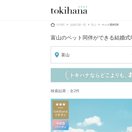
Ring
Dress
HOME
結婚式場一覧
富山
ペット同伴OK
富山のペット同伴ができる結婚式
富山
婚約指輪
ウエディン
ウエディン
結婚指輪
送）
すべてのアイテム
カラードレ
検索結果：全2件
指輪ショップ一覧
カラードレ
和装
メンズ
メンズ
（メー