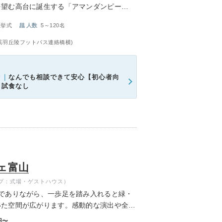
を望む高台に誕生する「アマンダンピー
ムービーショップ一覧
り入れた邸宅と富山らしさを感じる壮麗な景
社挙式
人数
5～120名
ウエディングを。
(呉羽丘陵フットパス連絡橋横)
ク｜
なんでも相談できて安心【初心者向
＊試食なし
ェ富山
プ：式場・ゲストハウス）
でありながら、一歩足を踏み入れると緑・
いた空間が広がります。感動的な演出や全館
たりの憧れと大切なゲストへのおもてなしを
円〜