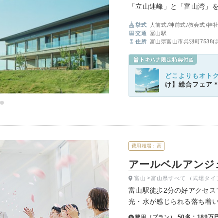
「立山連峰」と「富山湾」
ク」。日本建築の意匠を取
イテム
挙式
人前式
神前式
教会式
神
色に抱かれながら、優美な
交通
冨山駅
ップ一覧
住所
富山県富山市呉羽町7538
どこよりもオト
け】総合フェア
費用相場：高
アールベルアンジ
富山
富山県すべて
（式場タイ
富山駅徒歩2分の好アクセス
光・水が感じられる落ち着
バリアフリーの設備でおふ
50名：189万
費用（プラン）