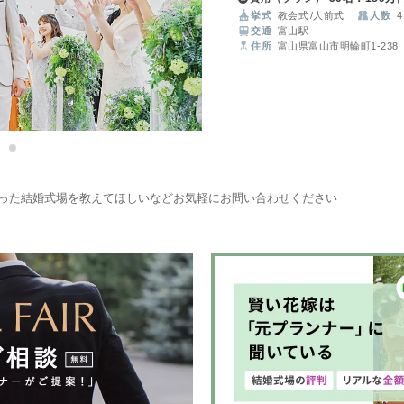
実現いたします。
挙式
教会式
人前式
人数
4
交通
富山駅
住所
富山県富山市明輪町1-238
った結婚式場を教えてほしいなどお気軽にお問い合わせください