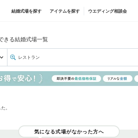
結婚式場を探す
アイテムを探す
ウエディング相談会
Flower
Beauty
できる結婚式場一覧
レストラン
グドレス
ブーケ
ヘア&メイク
グドレス
（メーカー直
会場装花
ブライダルエステ
すべてのアイテム
ヘア&メイクショッ
ス
フラワーショップ一覧
ブライダルエステシ
ス
（メーカー直送）
した。
気になる式場がなかった方へ
カー直送）