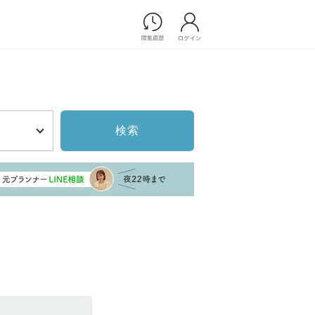
Photograph
フォトウエディング
前撮り/後撮り
家族フォト/ペット撮影
検索
スナップ写真
フォトウエディング/前撮りショ
ップ一覧
スナップ写真ショップ一覧
プ一覧
ョップ一覧
Movie
演出映像
記録映像
すべてのアイテム