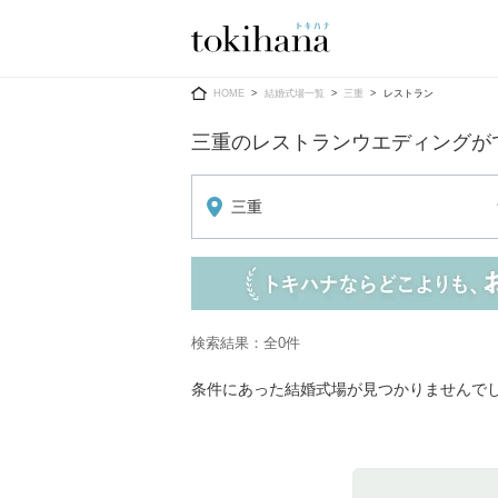
Ring
Dress
HOME
結婚式場一覧
三重
レストラン
三重のレストランウエディングが
三重
婚約指輪
ウエディン
ウエディン
結婚指輪
送）
すべてのアイテム
カラードレ
検索結果：全0件
指輪ショップ一覧
カラードレ
条件にあった結婚式場が見つかりませんで
和装
メンズ
メンズ
（メー