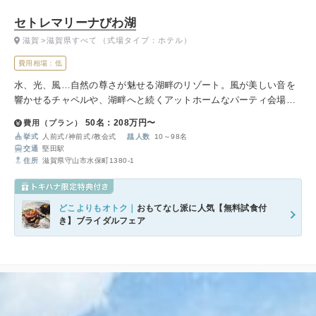
セトレマリーナびわ湖
滋賀
滋賀県すべて
（式場タイプ：ホテル）
費用相場：低
水、光、風…自然の尊さが魅せる湖畔のリゾート。風が美しい音を
響かせるチャペルや、湖畔へと続くアットホームなパーティ会場で
温かなウエディングが叶います。
50名：208万円〜
費用（プラン）
挙式
人前式
神前式
教会式
人数
10～98名
交通
堅田駅
住所
滋賀県守山市水保町1380-1
どこよりもオトク｜
おもてなし派に人気【無料試食付
き】ブライダルフェア