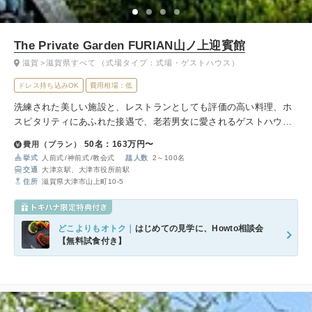
The Private Garden FURIAN山ノ上迎賓館
滋賀
滋賀県すべて
（式場タイプ：式場・ゲストハウス）
ドレス持ち込みOK
費用相場：低
洗練された美しい施設と、レストランとしても評価の高い料理、ホ
スピタリティにあふれた接遇で、老若男女に愛されるゲストハウス
です。
50名：163万円〜
費用（プラン）
挙式
人前式
神前式
教会式
人数
2～100名
交通
大津京駅、大津市役所前駅
住所
滋賀県大津市山上町10‐5
どこよりもオトク｜
はじめての見学に、Howto相談会
【無料試食付き】