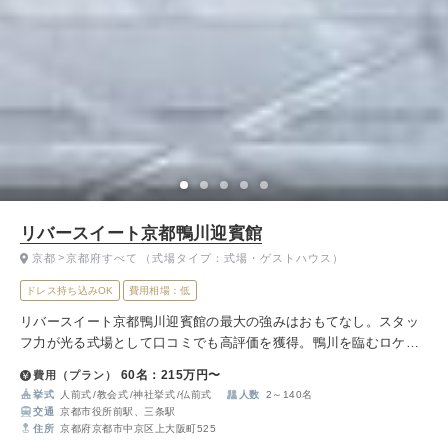
リバースイート京都鴨川迎賓館
京都
京都府すべて
（式場タイプ：式場・ゲストハウス）
ドレス持ち込みOK
費用相場：低
リバースイート京都鴨川迎賓館の最大の強みはおもてなし。スタッ
フ力が光る式場として口コミでも高評価を獲得。鴨川を臨むロケー
ションはゲストの満足度をさらに高めてくれること間違いなしで
60名：215万円〜
費用（プラン）
す。
挙式
人前式
教会式
神社挙式
仏前式
人数
2～140名
交通
京都市役所前駅、三条駅
住所
京都府京都市中京区上大阪町525