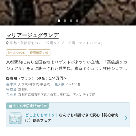
マリアージュグランデ
京都
京都府すべて
（式場タイプ：式場・ゲストハウス）
持ち込みOK
費用相場：低
京都駅前にあり全国各地よりゲストが来やすい立地。「高級感＆カ
ジュアル」を元に統一された世界観。東京ミシュラン獲得シェフ監
修の料理が魅力の式場です。
50名：174万円〜
費用（プラン）
挙式
人前式
神前式
教会式
人数
6～150名
交通
京都駅
住所
京都府京都市南区東九条西山王町31 アバンティ７階
どこよりもオトク｜
なんでも相談できて安心【初心者向
け】総合フェア