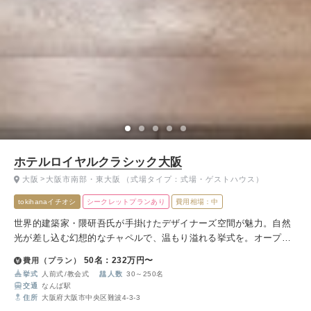
ホテルロイヤルクラシック大阪
大阪
大阪市南部・東大阪
（式場タイプ：式場・ゲストハウス）
tokihanaイチオシ
シークレットプランあり
費用相場：中
​世界的建築家・隈研吾氏が手掛けたデザイナーズ空間が魅力。​自然
光が差し込む幻想的なチャペルで、温もり溢れる挙式を。​オープン
キッチン併設の披露宴会場では、出来立ての料理でゲストをおもて
50名：232万円〜
費用（プラン）
なし。​
挙式
人前式
教会式
人数
30～250名
交通
なんば駅
住所
大阪府大阪市中央区難波4-3-3