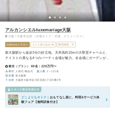
アルカンシエルluxemariage大阪
大阪
大阪市北部
（式場タイプ：式場・ゲストハウス）
tokihanaイチオシ
ドレス持ち込みOK
費用相場：中
新大阪駅から徒歩3分の好立地。天井高約15mの大聖堂チャペルと、
テイストの異なる4つのパーティ会場が魅力。全会場にガーデンが併
設され、都会にいながらリゾートの雰囲気を満喫できます。
60名：226万円〜
費用（プラン）
挙式
人前式
教会式
人数
2～121名
交通
新大阪駅
住所
大阪府大阪市淀川区宮原1丁目5番3号
どこよりもオトク｜
おもてなし派に、料理&サービス体
験フェア【無料試食付き】