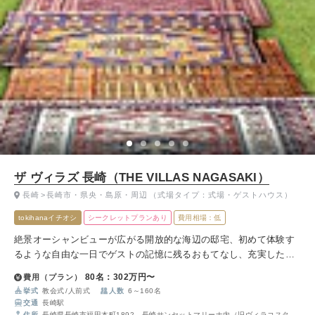
ザ ヴィラズ 長崎（THE VILLAS NAGASAKI）
長崎
長崎市・県央・島原・周辺
（式場タイプ：式場・ゲストハウス）
tokihanaイチオシ
シークレットプランあり
費用相場：低
絶景オーシャンビューが広がる開放的な海辺の邸宅、初めて体験す
るような自由な一日でゲストの記憶に残るおもてなし、充実した設
備で理想の結婚式をオリジナルスタイルで叶えることが出来るゲス
80名：302万円〜
費用（プラン）
トハウスです。
挙式
教会式
人前式
人数
6～160名
交通
長崎駅
住所
長崎県長崎市福田本町1892 長崎サンセットマリーナ内（旧ヴィラコスタ サ