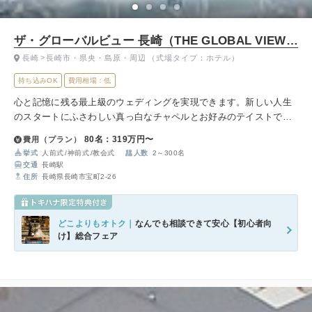
ザ・グローバルビュー 長崎（THE GLOBAL VIEW 長崎）
長崎
長崎市・県央・島原・周辺
（式場タイプ：ホテル）
持ち込みOK
費用相場：低
心と記憶に残る最上級のウェディングを実現できます。新しい人生
のスタートにふさわしい真っ白なチャペルとお好みのテイストで選
べる7つのバンケットで、おふたりだけの結婚式を創造する優雅な時
80名：319万円〜
費用（プラン）
を紡ぐ洗練されたホテルです。
挙式
人前式
神前式
教会式
人数
2～300名
交通
長崎駅
住所
長崎県長崎市宝町2‐26
どこよりもオトク｜
なんでも相談できて安心【初心者向
け】総合フェア