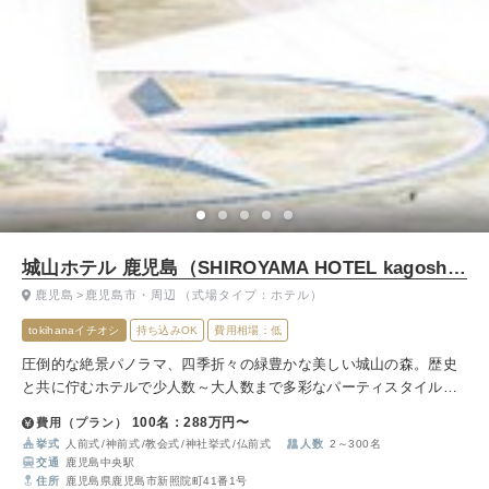
城山ホテル 鹿児島（SHIROYAMA HOTEL kagoshima）
鹿児島
鹿児島市・周辺
（式場タイプ：ホテル）
tokihanaイチオシ
持ち込みOK
費用相場：低
圧倒的な絶景パノラマ、四季折々の緑豊かな美しい城山の森。歴史
と共に佇むホテルで少人数～大人数まで多彩なパーティスタイルで
記憶に残るウェディングを。
100名：288万円〜
費用（プラン）
挙式
人前式
神前式
教会式
神社挙式
仏前式
人数
2～300名
交通
鹿児島中央駅
住所
鹿児島県鹿児島市新照院町41番1号