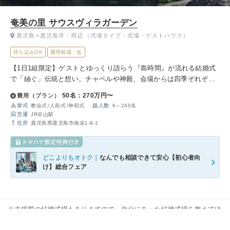
奄美の里 サウスヴィラガーデン
鹿児島
鹿児島市・周辺
（式場タイプ：式場・ゲストハウス）
持ち込みOK
費用相場：低
【1日1組限定】ゲストとゆっくり語らう『島時間』が流れる結婚式
で「紬ぐ」伝統と想い。チャペルや神殿、会場からは四季ぞれぞれ
の彩りが。美しい庭園を望みながら美食を味わう和やかなウエディ
50名：270万円〜
費用（プラン）
ングを叶えます。
挙式
教会式
人前式
神前式
人数
6～240名
交通
JR谷山駅
住所
鹿児島県鹿児島市南栄1-8-1
どこよりもオトク｜
なんでも相談できて安心【初心者向
け】総合フェア
※未掲載の結婚式場もありますので、自分にあった結婚式場を教えてほ
しいなどお気軽にお問い合わせください