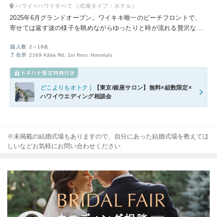
ハワイ
ハワイすべて
（式場タイプ：ホテル）
2025年6月グランドオープン。ワイキキ唯一のビーチフロントで、
寄せては返す波の様子を眺めながらゆったりと時が流れる贅沢な空
間。ホテル内、オーシャンフォト撮影が含まれる充実したプランも
人数
2～18名
魅力です。
住所
2169 Kālia Rd, 1st floor, Honolulu
どこよりもオトク｜
【東京/銀座サロン】無料×組数限定×
ハワイウエディング相談会
※未掲載の結婚式場もありますので、自分にあった結婚式場を教えてほ
しいなどお気軽にお問い合わせください