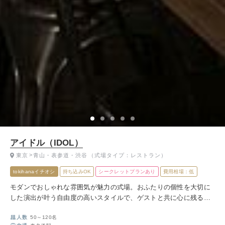
アイドル（IDOL）
東京
青山・表参道・渋谷
（式場タイプ：レストラン）
tokihanaイチオシ
持ち込みOK
シークレットプランあり
費用相場：低
モダンでおしゃれな雰囲気が魅力の式場。おふたりの個性を大切に
した演出が叶う自由度の高いスタイルで、ゲストと共に心に残る温
かいウェディングをお楽しみいただけます。
人数
50～120名