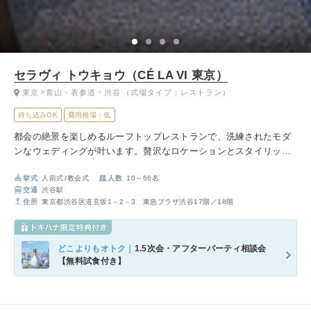
セラヴィ トウキョウ（CÉ LA VI 東京）
東京
青山・表参道・渋谷
（式場タイプ：レストラン）
持ち込みOK
費用相場：低
都会の絶景を楽しめるルーフトップレストランで、洗練されたモダ
ンなウェディングが叶います。贅沢なロケーションとスタイリッシ
ュな空間が、特別な一日を演出。美食にこだわり、ゲストとの時間
挙式
人前式
教会式
人数
10～66名
を大切にしたパーティーが楽しめます。
交通
渋谷駅
住所
東京都渋谷区道玄坂1－2－3 東急プラザ渋谷17階／18階
どこよりもオトク｜
1.5次会・アフターパーティ相談会
【無料試食付き】