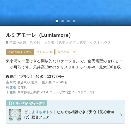
ルミアモーレ（Lumiamore）
東京
品川・浜松町・お台場
（式場タイプ：式場・ゲストハウス）
tokihanaイチオシ
持ち込みOK
費用相場：低
東京湾を一望できる開放的なロケーションで、全天候型のセレモニ
ーが可能です。天井高18mのクリスタルチャペルや、最大100名収容
の広々とした会場が特徴。アクセスも浜松町駅から徒歩圏内で便利
40名：137万円〜
費用（プラン）
です。
挙式
教会式
人前式
人数
2～100名
交通
竹芝駅
住所
東京都港区海岸1-11-1 ニューピア竹芝ノースタワー3階
どこよりもオトク｜
なんでも相談できて安心【初心者向
け】総合フェア