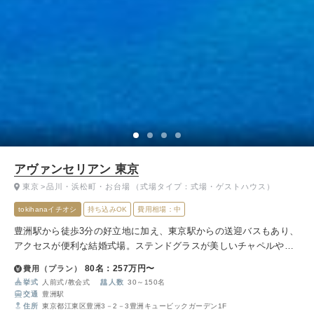
アヴァンセリアン 東京
東京
品川・浜松町・お台場
（式場タイプ：式場・ゲストハウス）
tokihanaイチオシ
持ち込みOK
費用相場：中
豊洲駅から徒歩3分の好立地に加え、東京駅からの送迎バスもあり、
アクセスが便利な結婚式場。ステンドグラスが美しいチャペルや、
和洋の料理をその場で選べるスタイルが魅力です。
80名：257万円〜
費用（プラン）
挙式
人前式
教会式
人数
30～150名
交通
豊洲駅
住所
東京都江東区豊洲3－2－3豊洲キュービックガーデン1F