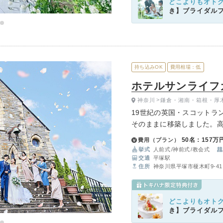
どこよりもオト
き】ブライダル
持ち込みOK
費用相場：低
ホテルサンライフ
神奈川
鎌倉・湘南・箱根・厚
19世紀の英国・スコットラ
そのままに移築しました。高
ジンロードを持つ荘厳の佇
50名：157万
費用（プラン）
に、感動のお声を多くいた
挙式
人前式
神前式
教会式
交通
平塚駅
住所
神奈川県平塚市榎木町9-41
どこよりもオト
き】ブライダル