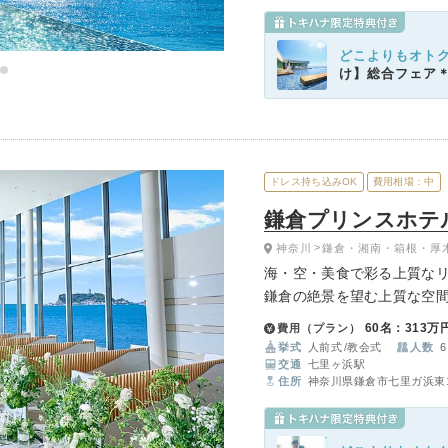
どこよりもオト
け】総合フェア
ドレス持ち込みOK
費用相場：中
鎌倉プリンスホテ
神奈川
鎌倉・湘南・箱根・厚
海・空・美食で彩る上質な
鎌倉の絶景を望む上質な空
こだわりの美食と心を込め
60名：313万
費用（プラン）
1日を。
挙式
人前式
教会式
人数
6
交通
七里ヶ浜駅
住所
神奈川県鎌倉市七里ガ浜東1