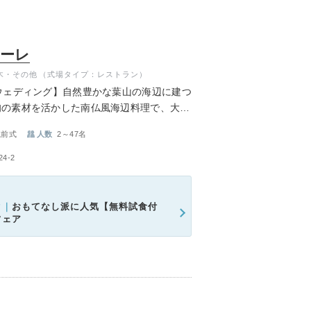
マーレ
木・その他
（式場タイプ：レストラン）
ウェディング】自然豊かな葉山の海辺に建つ
旬の素材を活かした南仏風海辺料理で、大切
なしします。
仏前式
人数
2～47名
4-2
ク｜
おもてなし派に人気【無料試食付
フェア