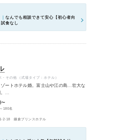
ク｜
なんでも相談できて安心【初心者向
＊試食なし
ル
木・その他
（式場タイプ：ホテル）
リゾートホテル婚。富士山や江の島…壮大な
間。
たホスピタリティでゲストをもてなす特別な
円〜
～180名
-2-18 鎌倉プリンスホテル