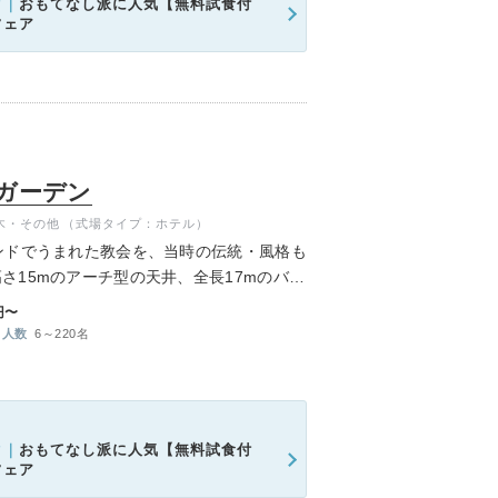
ク｜
おもてなし派に人気【無料試食付
フェア
ガーデン
木・その他
（式場タイプ：ホテル）
ンドでうまれた教会を、当時の伝統・風格も
さ15mのアーチ型の天井、全長17mのバー
まい。ゲストに見守られて感謝を伝える挙式
円〜
だいております。
人数
6～220名
ク｜
おもてなし派に人気【無料試食付
フェア