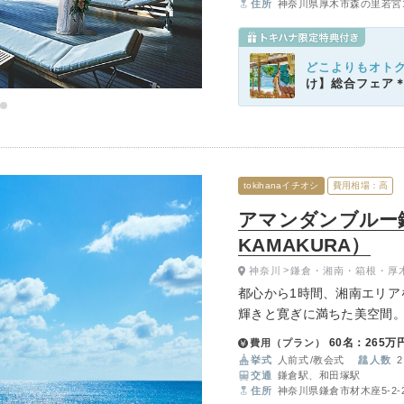
住所
神奈川県厚木市森の里若宮1
どこよりもオト
け】総合フェア
tokihanaイチオシ
費用相場：高
アマンダンブルー鎌倉
KAMAKURA）
神奈川
鎌倉・湘南・箱根・厚
都心から1時間、湘南エリア
輝きと寛ぎに満ちた美空間
光・海・空が織りなす唯一
60名：265万
費用（プラン）
間は、スタイルのあるウエ
挙式
人前式
教会式
人数
2
交通
鎌倉駅、和田塚駅
住所
神奈川県鎌倉市材木座5-2-