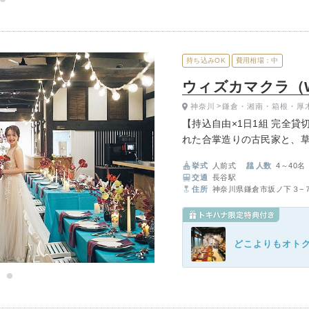
持ち込みOK
費用相場：中
ウィズカマクラ（WI
神奈川
鎌倉・湘南・箱根・厚
【持込自由×1日1組 完全貸
れた合掌造りの古民家と、
にとらわれない自分達らし
挙式
人前式
人数
4～40名
交通
長谷駅
住所
神奈川県鎌倉市坂ノ下３−
どこよりもオト