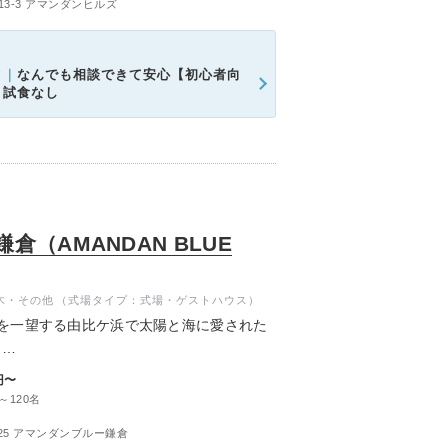
3-3 アマンダンヒルズ
ク｜
なんでも相談できて安心【初心者向
＊試食なし
（AMANDAN BLUE
木・その他
（式場タイプ：式場・ゲストハウス）
を一望する由比ケ浜で太陽と海に愛された
。
無二の美景と緩やかに流れる上質な寛ぎの空
円〜
ディングが叶います。
～120名
25 アマンダンブルー鎌倉