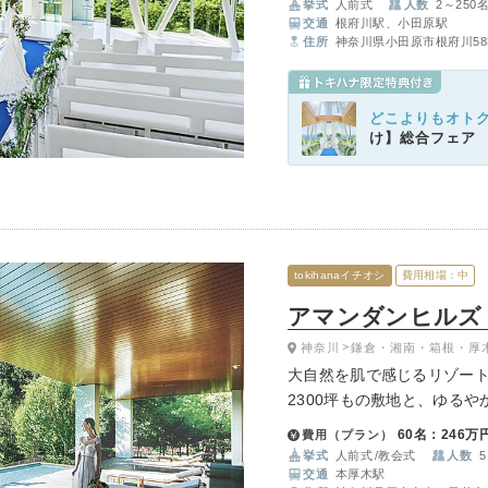
挙式
人前式
人数
2～250
交通
根府川駅、小田原駅
住所
神奈川県小田原市根府川583
どこよりもオト
け】総合フェア
tokihanaイチオシ
費用相場：中
アマンダンヒルズ（A
神奈川
鎌倉・湘南・箱根・厚
大自然を肌で感じるリゾー
2300坪もの敷地と、ゆる
大自然の極上のリゾートの
60名：246万
費用（プラン）
を1組貸切に、大切な1日を
挙式
人前式
教会式
人数
5
交通
本厚木駅