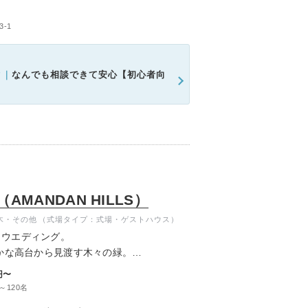
名
-1
ク｜
なんでも相談できて安心【初心者向
MANDAN HILLS）
木・その他
（式場タイプ：式場・ゲストハウス）
トウエディング。
やかな高台から見渡す木々の緑。
趣が感じられるゲストハウスはロケーション
円〜
ゆったりと愉しめます。
～120名