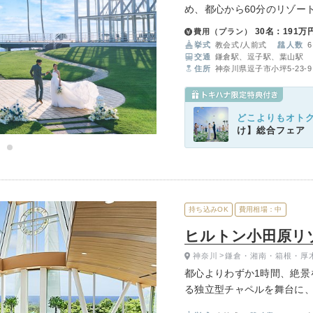
め、都心から60分のリゾー
り、自分たちらしいウエデ
イテム
30名：191万
費用（プラン）
挙式
教会式
人前式
人数
6
ップ一覧
交通
鎌倉駅、逗子駅、葉山駅
住所
神奈川県逗子市小坪5-23-9
どこよりもオト
け】総合フェア
持ち込みOK
費用相場：中
ヒルトン小田原リ
神奈川
鎌倉・湘南・箱根・厚
都心よりわずか1時間、絶景
る独立型チャペルを舞台に、
過ごす滞在型ウエディング