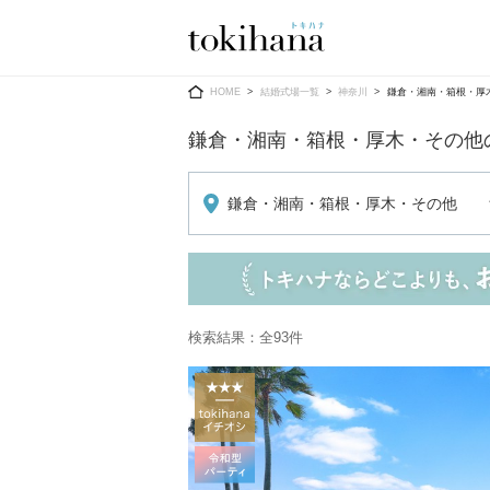
Ring
Dress
HOME
結婚式場一覧
神奈川
鎌倉・湘南・箱根・厚
鎌倉・湘南・箱根・厚木・その他
鎌倉・湘南・箱根・厚木・その他
婚約指輪
ウエディン
ウエディン
結婚指輪
送）
すべてのアイテム
カラードレ
検索結果：全93件
指輪ショップ一覧
カラードレ
和装
メンズ
メンズ
（メー