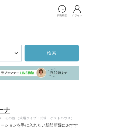
Photograph
フォトウエディング
前撮り/後撮り
家族フォト/ペット撮影
検索
プ一覧
スナップ写真
ョップ一覧
フォトウエディング/前撮りショ
ップ一覧
スナップ写真ショップ一覧
Movie
演出映像
ーナ
記録映像
木・その他
（式場タイプ：式場・ゲストハウス）
すべてのアイテム
ケーションを手に入れたい新郎新婦におすす