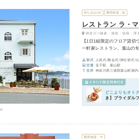
持ち込みOK
費用相場：低
レストラン ラ・
神奈川
鎌倉・湘南・箱根・厚
【1日1組限定のフロア貸切
一軒家レストラン。葉山の
なゲストをゆっくりおもて
挙式
人前式
教会式
神社挙式
交通
逗子駅、葉山駅
住所
神奈川県三浦郡葉山町堀内2
どこよりもオト
き】ブライダル
費用相場：中