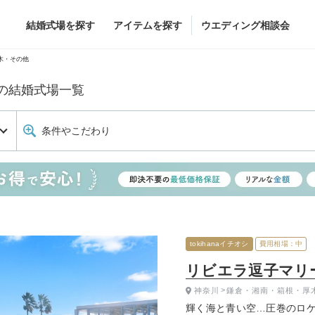
結婚式場を探す
アイテムを探す
ウエディング相談会
Flower
Beauty
木・その他
の結婚式場一覧
ヘア&メイク
ブライダルエステ
条件やこだわり
ヘア&メイクショッ
ブライダルエステシ
グドレス
ブーケ
グドレス
（メーカー直
会場装花
すべてのアイテム
ス
フラワーショップ一覧
ス
（メーカー直送）
tokihanaイチオシ
費用相場：中
リビエラ逗子マリ
神奈川
鎌倉・湘南・箱根・厚
カー直送）
輝く海と青い空…圧巻のロ