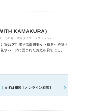
TH KAMAKURA）
木・その他
（式場タイプ：レストラン）
切】築220年 岐阜県白川郷から鎌倉へ移築さ
草花やハーブに囲まれたお庭を貸切にし、枠
いアットホームなウエディングが叶います。
７
ク｜
まずは相談【オンライン相談】