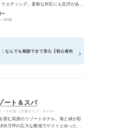
トウエディング。柔軟な対応にも定評があ
ムービーショップ一覧
ィングを実現できます。
円〜
～142名
ク｜
なんでも相談できて安心【初心者向
ゾート＆スパ
木・その他
（式場タイプ：ホテル）
を望む高原のリゾートホテル。海と緑が彩
約5万坪の広大な敷地でゲストとゆったり
が叶います。