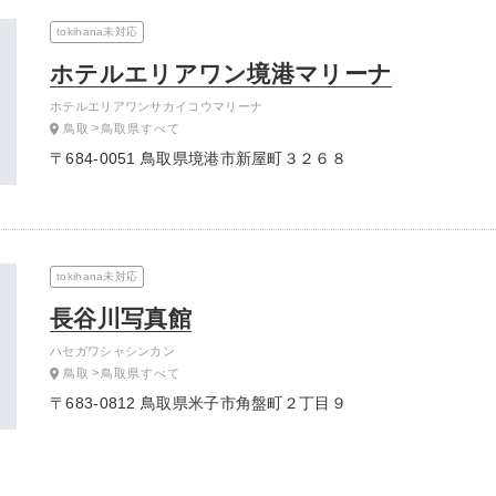
tokihana未対応
ホテルエリアワン境港マリーナ
ホテルエリアワンサカイコウマリーナ
鳥取
鳥取県すべて
〒684-0051 鳥取県境港市新屋町３２６８
tokihana未対応
長谷川写真館
ハセガワシャシンカン
鳥取
鳥取県すべて
〒683-0812 鳥取県米子市角盤町２丁目９