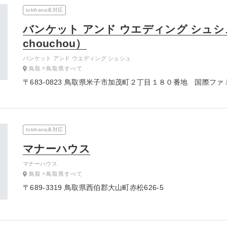
tokihana未対応
バンケット アンド ウエディング シュシュ（b
chouchou）
バンケット アンド ウエディング シュシュ
鳥取
鳥取県すべて
〒683-0823 鳥取県米子市加茂町２丁目１８０番地 国際フ
tokihana未対応
マナーハウス
マナーハウス
鳥取
鳥取県すべて
〒689-3319 鳥取県西伯郡大山町赤松626-5