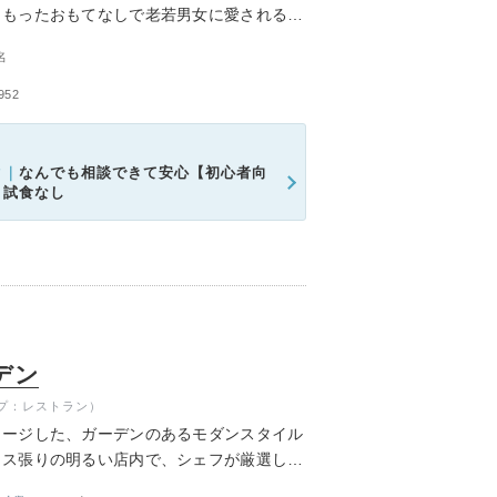
こもったおもてなしで老若男女に愛される会
ムービーショップ一覧
名
52
ク｜
なんでも相談できて安心【初心者向
＊試食なし
デン
プ：レストラン）
メージした、ガーデンのあるモダンスタイル
ラス張りの明るい店内で、シェフが厳選した
っぷりと使った料理とオリジナルデザートを