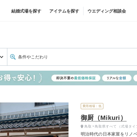
結婚式場を探す
アイテムを探す
ウエディング相談会
Flower
Beauty
条件やこだわり
グドレス
ブーケ
ヘア&メイク
グドレス
（メーカー直
会場装花
ブライダルエステ
すべてのアイテム
ヘア&メイクショッ
ス
フラワーショップ一覧
ブライダルエステシ
ス
（メーカー直送）
費用相場：低
御厨（Mikuri）
鳥取
鳥取県すべて
（式場タイ
カー直送）
明治時代の日本家屋をリノベ