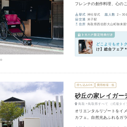
フレンチの創作料理、心の
場です。
イテム
挙式
神社挙式
人数
2～30
交通
米子駅
ップ一覧
住所
鳥取県西伯郡大山町御来屋9
どこよりもオト
け】総合フェア
持ち込みOK
費用相場：低
砂丘の家レイガー
鳥取
鳥取県すべて
（式場タイ
オリエンタルリゾートをイ
カフェ。自然光あふれるガ
安心で安全な旬の野菜をた