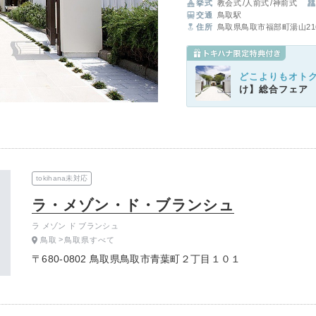
挙式
教会式
人前式
神前式
お楽しみください。
交通
鳥取駅
住所
鳥取県鳥取市福部町湯山2164
どこよりもオト
け】総合フェア
tokihana未対応
ラ・メゾン・ド・ブランシュ
ラ メゾン ド ブランシュ
鳥取
鳥取県すべて
〒680-0802 鳥取県鳥取市青葉町２丁目１０１