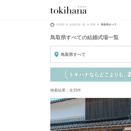
Ring
Dress
HOME
結婚式場一覧
鳥取
鳥取県すべて
鳥取県すべての結婚式場一覧
鳥取県すべて
婚約指輪
ウエディン
ウエディン
結婚指輪
送）
すべてのアイテム
カラードレ
検索結果：全33件
指輪ショップ一覧
カラードレ
和装
メンズ
メンズ
（メー