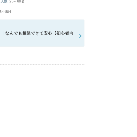
人数
25～68名
-804
ク｜
なんでも相談できて安心【初心者向