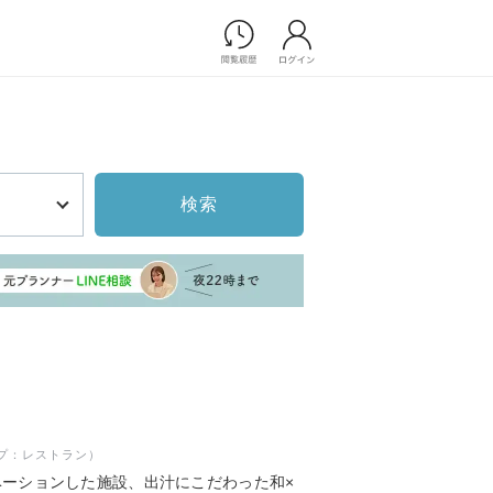
Photograph
フォトウエディング
前撮り/後撮り
家族フォト/ペット撮影
検索
スナップ写真
フォトウエディング/前撮りショ
ップ一覧
スナップ写真ショップ一覧
プ一覧
ョップ一覧
Movie
演出映像
記録映像
プ：レストラン）
すべてのアイテム
ーションした施設、出汁にこだわった和×