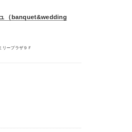
anquet&wedding
ァミリープラザ９Ｆ