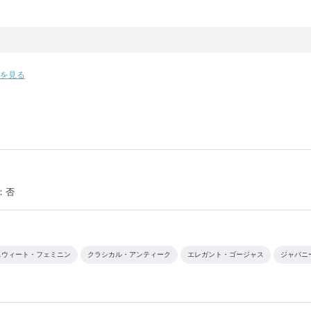
Pを見る
：否
スウィート・フェミニン
クラシカル・アンティーク
エレガント・ゴージャス
ジャパニ