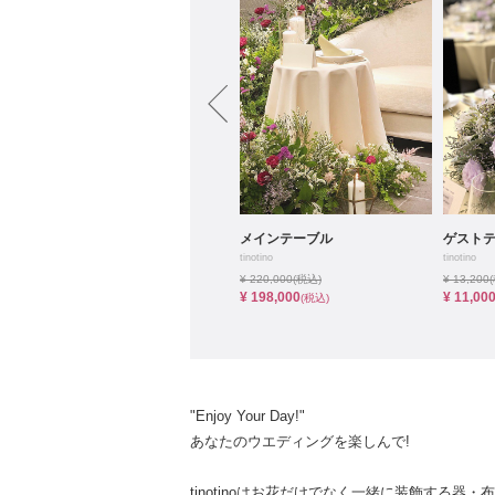
小物
すべてのア
ドレスショ
クラッチブーケ
メインテーブル
ゲスト
tinotino
tinotino
tinotino
¥ 49,500
(税込)
¥ 220,000
(税込)
¥ 13,200
¥ 44,000
¥ 198,000
¥ 11,00
(税込)
(税込)
"Enjoy Your Day!"
あなたのウエディングを楽しんで!
tinotinoはお花だけでなく一緒に装飾する器