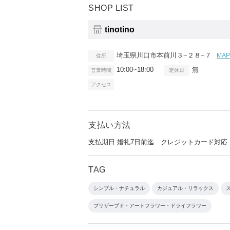
SHOP LIST
tinotino
埼玉県川口市本前川３−２８−７
MA
住所
10:00~18:00
無
営業時間
定休日
アクセス
支払い方法
支払期日:婚礼7日前迄 クレジットカード対応
TAG
シンプル・ナチュラル
カジュアル・リラックス
プリザーブド・アートフラワー・ドライフラワー