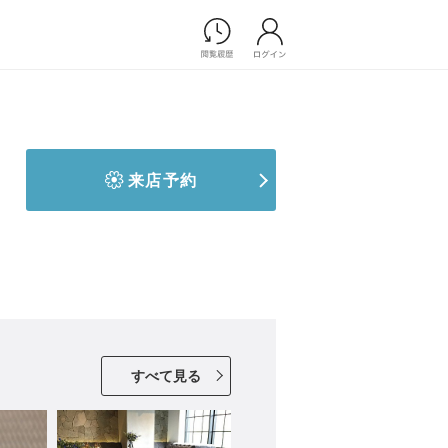
Photograph
フォトウエディング
前撮り/後撮り
家族フォト/ペット撮影
来店予約
プ一覧
スナップ写真
ョップ一覧
フォトウエディング/前撮りショ
ップ一覧
スナップ写真ショップ一覧
Movie
演出映像
すべて見る
記録映像
すべてのアイテム