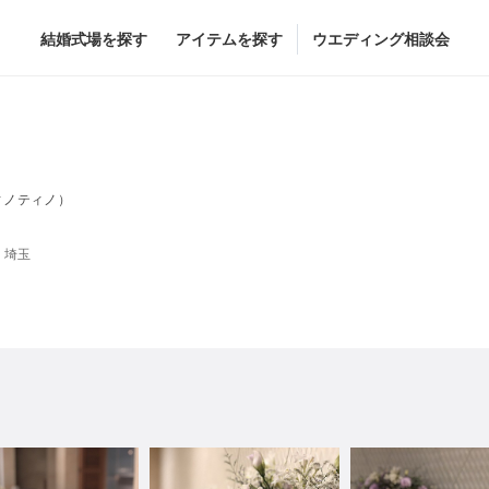
結婚式場を探す
アイテムを探す
ウエディング相談会
Flower
Beauty
ヘア&メイク
ブライダルエステ
ィノティノ）
ヘア&メイクショッ
ブライダルエステシ
グドレス
ブーケ
・埼玉
グドレス
（メーカー直
会場装花
すべてのアイテム
ス
フラワーショップ一覧
ス
（メーカー直送）
カー直送）