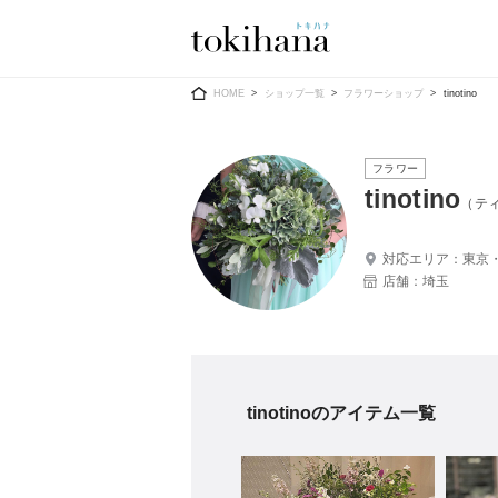
Ring
Dress
HOME
ショップ一覧
フラワーショップ
tinotino
フラワー
tinotino
（テ
婚約指輪
ウエディン
対応エリア：東京
店舗：埼玉
ウエディン
結婚指輪
送）
すべてのアイテム
カラードレ
指輪ショップ一覧
カラードレ
和装
tinotinoのアイテム一覧
メンズ
メンズ
（メー