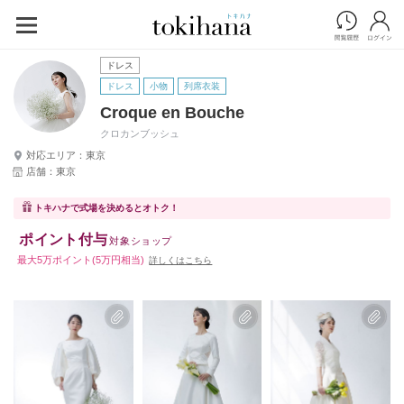
ドレス
ドレス
小物
列席衣装
Croque en Bouche
クロカンブッシュ
対応エリア：東京
店舗：東京
トキハナで式場を決めるとオトク！
ポイント付与
対象ショップ
最大5万ポイント(5万円相当)
詳しくはこちら