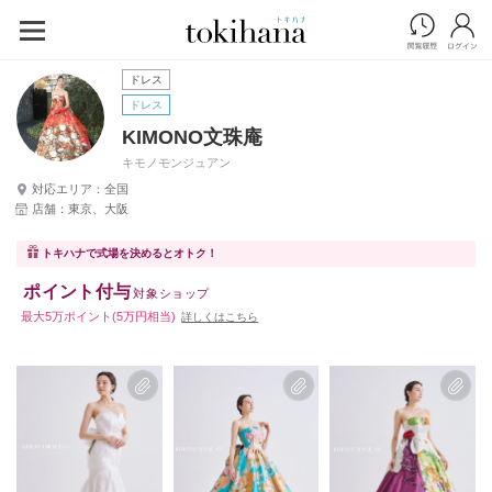
ドレス
ドレス
KIMONO文珠庵
キモノモンジュアン
対応エリア：全国
店舗：東京、大阪
トキハナで式場を決めるとオトク！
ポイント付与
対象ショップ
最大5万ポイント(5万円相当)
詳しくはこちら