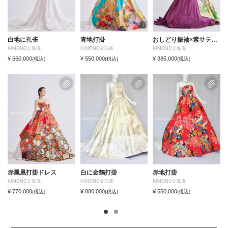
白地に孔雀
青地打掛
おしどり振袖×紫サテン×銀帯
KIMONO文珠庵
KIMONO文珠庵
KIMONO文珠庵
¥ 660,000
¥ 550,000
¥ 385,000
(税込)
(税込)
(税込)
赤鳳凰打掛ドレス
白に金鶴打掛
赤地打掛
KIMONO文珠庵
KIMONO文珠庵
KIMONO文珠庵
¥ 770,000
¥ 880,000
¥ 550,000
(税込)
(税込)
(税込)