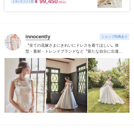
¥ 99,450
トキハナメイト割
(税込)
innocently
ショップ特典あり
〝全ての花嫁さまにきれいにドレスを着てほしい〟
体
型・素材・トレンドブランドなど〝新たな自分に出逢え
る〟幅広いラインナップが揃うinnocently。
素材・デザイ
ンにこだわったオリジナルドレスは3～23号まで展開。
国内外の有名デザイナーズドレスも多数取扱っており、
NYやミラノ・バルセロナからセレクトされたインポート
ドレスは全て日本人花嫁向けにサイズ調整。
さらに和装
は1903年創業からの伝統を受け継がれている厳選された
お着物や現代の薫りをちりばめた艶やかなコレクショ
ン。
すべての花嫁さまへ後悔しないお衣裳選びをお手伝
いさせて頂きます。