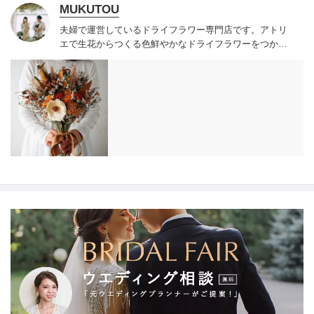
MUKUTOU
夫婦で運営しているドライフラワー専門店です。
アトリ
エで生花からつくる色鮮やかなドライフラワーをつかっ
たブーケやスワッグを販売しています。
全国配送を承っ
ております。
ドライフラワーブーケはウェディングが終
わった後にも長く飾っていただけます。
前撮りと挙式ど
ちらにも使っていただくこともあるので、それぞれブー
ケを用意するよりもお得にできます。