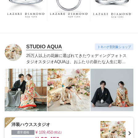
つも、ずっと、身に着けていただくことです。
STUDIO AQUA
トキハナ割対象ショップ
25万人以上の花嫁に選ばれてきたウェディングフォトス
タジオ
スタジオAQUAは、おふたりの新たな人生に彩り
を添える“最高のウェディングフォト”のお手伝いをさせ
ていただきます。
1枚の写真のチカラを信じて
洋装ハウススタジオ
¥ 109,450
通常価格
(税込)