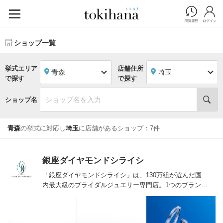
ショップ一覧
挙式エリア
店舗住所
青森
埼玉
で探す
で探す
ショップ名
青森
の挙式に対応し
埼玉
に店舗があるショップ：7件
銀座ダイヤモンドシライシ
「銀座ダイヤモンドシライシ」は、130万組が選んだ国
内最大級のブライダルジュエリー専門店。1つのブランド
では国内最大級の700種類以上の豊富なデザインを取り
揃え、ふたりの「似合う」と「好き」を同時に叶えた満
足の選択ができる指輪をご提案しています。多くのお客