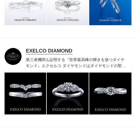
様にご満足いただけている、一生身に着けるための指輪
のクオリティや購入後のアフターサービスをぜひ一度店
頭でお確かめください。
EXELCO DIAMOND
第三者機関も証明する『世界最高峰の輝きを放つダイヤ
モンド』
エクセルコ ダイヤモンドはダイヤモンドの聖地
ベルギー発祥で200年以上の歴史がある真のカッターズ
ブランドで、約700種類の豊富な品揃えでブライダル専
門店としてリングのデザインや品質にもこだわっていま
す。おふたりに本物の輝きを一生身に着けていただきた
い想いで「ヴァージン・ダイヤモンド」「ハードプラチ
ナ」「保証内容」にこだわっています。