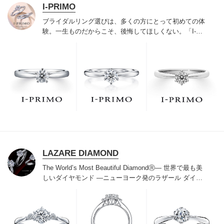
I-PRIMO
ブライダルリング選びは、多くの方にとって初めての体
験。一生ものだからこそ、後悔してほしくない。「I-
PRIMO（アイプリモ）」は、アジア最大級の展開エリア
を誇るブライダルリング専門店。「最初に訪れてよかっ
た」と思っていただける最高のサービスと豊富な品揃え
でお待ちしております。リング選びの最初の一歩をご一
緒に。まずは、アイプリモへ。
LAZARE DIAMOND
The World’s Most Beautiful DiamondⓇ
― 世界で最も美
しいダイヤモンド ―
ニューヨーク発のラザール ダイヤ
モンドは“世界三大カッターズブランド“のひとつに数え
られ120年を超えた今もなおダイヤモンドの美しい輝き
にこだわり続けています。私たちの願いは、この生涯変
わらないワン＆オンリーの輝きを幸せの象徴として、い