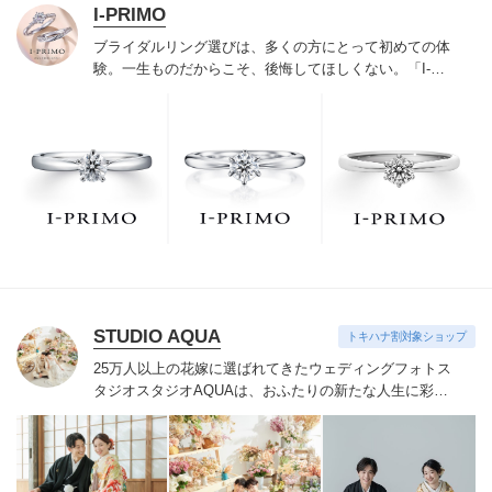
I-PRIMO
ブライダルリング選びは、多くの方にとって初めての体
験。一生ものだからこそ、後悔してほしくない。「I-
PRIMO（アイプリモ）」は、アジア最大級の展開エリア
を誇るブライダルリング専門店。「最初に訪れてよかっ
た」と思っていただける最高のサービスと豊富な品揃え
でお待ちしております。リング選びの最初の一歩をご一
緒に。まずは、アイプリモへ。
STUDIO AQUA
トキハナ割対象ショップ
25万人以上の花嫁に選ばれてきたウェディングフォトス
タジオ
スタジオAQUAは、おふたりの新たな人生に彩り
を添える“最高のウェディングフォト”のお手伝いをさせ
ていただきます。
1枚の写真のチカラを信じて