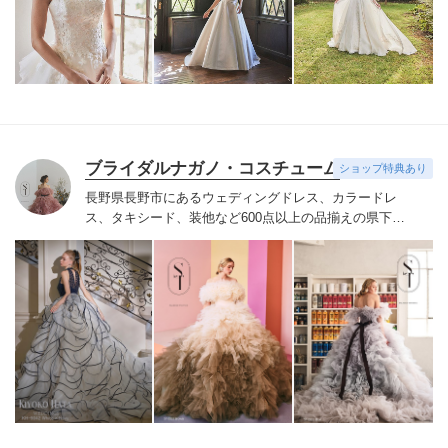
お着物や現代の薫りをちりばめた艶やかなコレクショ
ン。
すべての花嫁さまへ後悔しないお衣裳選びをお手伝
いさせて頂きます。
ブライダルナガノ・コスチューム
ショップ特典あり
長野県長野市にあるウェディングドレス、カラードレ
ス、タキシード、装他など600点以上の品揃えの県下最
大級のレンタルドレスショップ。人気ブランドを新作含
め多くラインナップ（持込料、送料全額負担）