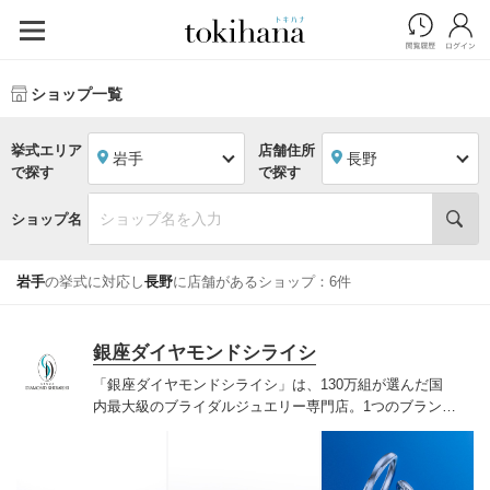
ショップ一覧
挙式エリア
店舗住所
岩手
長野
で探す
で探す
ショップ名
岩手
の挙式に対応し
長野
に店舗があるショップ：6件
銀座ダイヤモンドシライシ
「銀座ダイヤモンドシライシ」は、130万組が選んだ国
内最大級のブライダルジュエリー専門店。1つのブランド
では国内最大級の700種類以上の豊富なデザインを取り
揃え、ふたりの「似合う」と「好き」を同時に叶えた満
足の選択ができる指輪をご提案しています。多くのお客