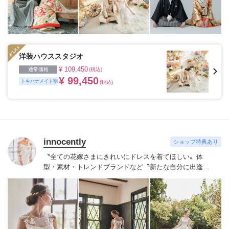
洋装ハウススタジオ
¥ 109,450
通常価格
(税込)
¥ 99,450
トキハナメイト割
(税込)
innocently
ショップ特典あり
〝全ての花嫁さまにきれいにドレスを着てほしい〟
体
型・素材・トレンドブランドなど〝新たな自分に出逢え
る〟幅広いラインナップが揃うinnocently。
素材・デザイ
ンにこだわったオリジナルドレスは3～23号まで展開。
国内外の有名デザイナーズドレスも多数取扱っており、
NYやミラノ・バルセロナからセレクトされたインポート
ドレスは全て日本人花嫁向けにサイズ調整。
さらに和装
は1903年創業からの伝統を受け継がれている厳選された