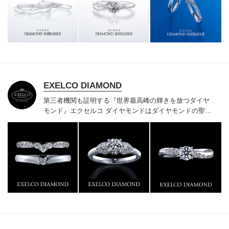
様にご満足いただけている、一生身に着けるための指輪
のクオリティや購入後のアフターサービスをぜひ一度店
頭でお確かめください。
EXELCO DIAMOND
第三者機関も証明する『世界最高峰の輝きを放つダイヤ
モンド』
エクセルコ ダイヤモンドはダイヤモンドの聖地
ベルギー発祥で200年以上の歴史がある真のカッターズ
ブランドで、約700種類の豊富な品揃えでブライダル専
門店としてリングのデザインや品質にもこだわっていま
す。おふたりに本物の輝きを一生身に着けていただきた
い想いで「ヴァージン・ダイヤモンド」「ハードプラチ
ナ」「保証内容」にこだわっています。